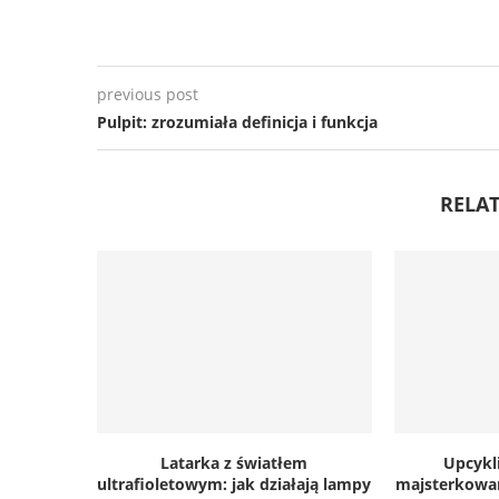
previous post
Pulpit: zrozumiała definicja i funkcja
RELAT
Latarka z światłem
Upcykl
ultrafioletowym: jak działają lampy
majsterkowan