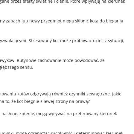
ane przez efekty świetlne i cienie, które wpływają na kierunek
any zapach lub nowy przedmiot mogą skłonić kota do biegania
yzwalającymi. Stresowany kot może próbować uciec z sytuacji,
 nawyków. Rutynowe zachowanie może powodować, że
 głębszego sensu.
howaniu kotów odgrywają również czynniki zewnętrzne. Jakie
 to, że kot biegnie z lewej strony na prawą?
ub nasłonecznienie, mogą wpływać na preferowany kierunek
 budynki, mogą ograniczać ruchliwość i determinować kierunek