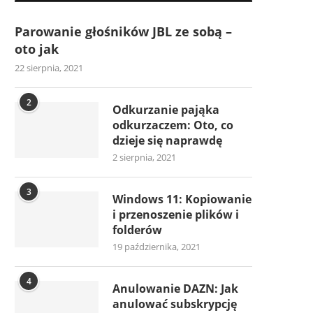
Parowanie głośników JBL ze sobą –
oto jak
22 sierpnia, 2021
2
Odkurzanie pająka
odkurzaczem: Oto, co
dzieje się naprawdę
2 sierpnia, 2021
3
Windows 11: Kopiowanie
i przenoszenie plików i
folderów
19 października, 2021
4
Anulowanie DAZN: Jak
anulować subskrypcję