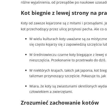
różne wyjaśnienia, od przesądów po naukowe uzasad
Kot biegnie z lewej strony na pr
Koty od zawsze kojarzone są z mitami i przesądami. 
kot przechodzący przez ulicę przynosi pecha. Ale co o
W wielu kulturach koty uważane są za mistyczn
się często kojarzy się z zapowiedzią szczęścia lu
W średniowieczu czarne koty biegające z lewej
nieszczęścia. Przekonanie to przetrwało do dziś.
W niektórych krajach, takich jak Japonia, kot bi
talizman przynoszący szczęście. Pokazuje to, ja
Wiara, że koty są zwiastunami określonych wydar
człowiekiem a zwierzętami.
Zrozumieć zachowanie kotów