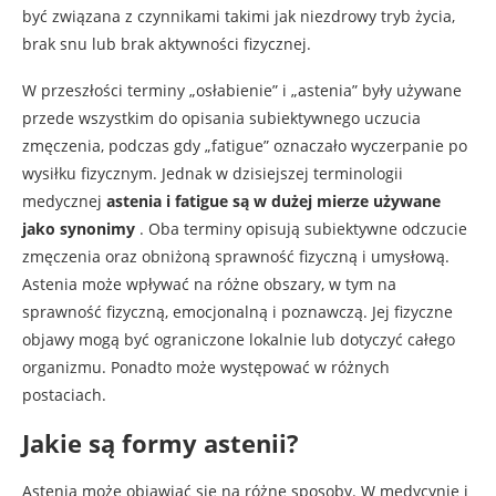
być związana z czynnikami takimi jak niezdrowy tryb życia,
brak snu lub brak aktywności fizycznej.
W przeszłości terminy „osłabienie” i „astenia” były używane
przede wszystkim do opisania subiektywnego uczucia
zmęczenia, podczas gdy „fatigue” oznaczało wyczerpanie po
wysiłku fizycznym. Jednak w dzisiejszej terminologii
medycznej
astenia i fatigue są w dużej mierze używane
jako synonimy
. Oba terminy opisują subiektywne odczucie
zmęczenia oraz obniżoną sprawność fizyczną i umysłową.
Astenia może wpływać na różne obszary, w tym na
sprawność fizyczną, emocjonalną i poznawczą. Jej fizyczne
objawy mogą być ograniczone lokalnie lub dotyczyć całego
organizmu. Ponadto może występować w różnych
postaciach.
Jakie są formy astenii?
Astenia może objawiać się na różne sposoby. W medycynie i