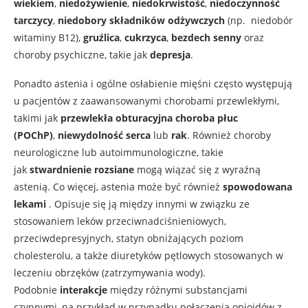
wiekiem
,
niedożywienie
,
niedokrwistość
,
niedoczynność
tarczycy
,
niedobory składników odżywczych
(np. niedobór
witaminy B12),
gruźlica
,
cukrzyca
,
bezdech senny
oraz
choroby psychiczne, takie jak
depresja
.
Ponadto astenia i ogólne osłabienie mięśni często występują
u pacjentów z zaawansowanymi chorobami przewlekłymi,
takimi jak
przewlekła obturacyjna choroba płuc
(POChP)
,
niewydolność serca
lub
rak
. Również choroby
neurologiczne lub autoimmunologiczne, takie
jak
stwardnienie rozsiane
mogą wiązać się z wyraźną
astenią. Co więcej, astenia może być również
spowodowana
lekami
. Opisuje się ją między innymi w związku ze
stosowaniem leków przeciwnadciśnieniowych,
przeciwdepresyjnych, statyn obniżających poziom
cholesterolu, a także diuretyków pętlowych stosowanych w
leczeniu obrzęków (zatrzymywania wody).
Podobnie
interakcje
między różnymi substancjami
czynnymi, na przykład w przypadku połączenia opioidów z