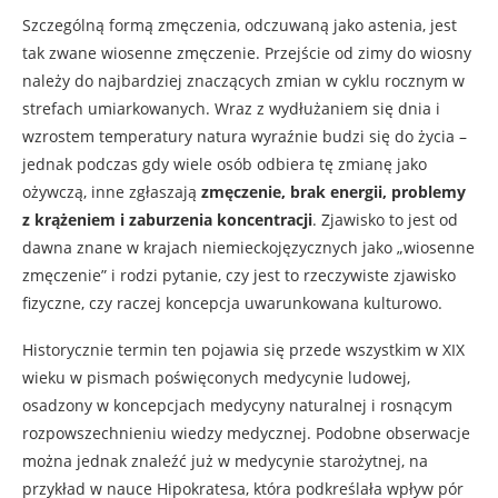
Szczególną formą zmęczenia, odczuwaną jako astenia, jest
tak zwane wiosenne zmęczenie. Przejście od zimy do wiosny
należy do najbardziej znaczących zmian w cyklu rocznym w
strefach umiarkowanych. Wraz z wydłużaniem się dnia i
wzrostem temperatury natura wyraźnie budzi się do życia –
jednak podczas gdy wiele osób odbiera tę zmianę jako
ożywczą, inne zgłaszają
zmęczenie, brak energii, problemy
z krążeniem i zaburzenia koncentracji
. Zjawisko to jest od
dawna znane w krajach niemieckojęzycznych jako „wiosenne
zmęczenie” i rodzi pytanie, czy jest to rzeczywiste zjawisko
fizyczne, czy raczej koncepcja uwarunkowana kulturowo.
Historycznie termin ten pojawia się przede wszystkim w XIX
wieku w pismach poświęconych medycynie ludowej,
osadzony w koncepcjach medycyny naturalnej i rosnącym
rozpowszechnieniu wiedzy medycznej. Podobne obserwacje
można jednak znaleźć już w medycynie starożytnej, na
przykład w nauce Hipokratesa, która podkreślała wpływ pór