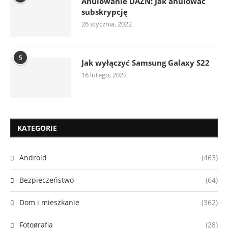
Anulowanie DAZN: Jak anulować
subskrypcję
26 stycznia, 2022
5
Jak wyłączyć Samsung Galaxy S22
16 lutego, 2022
KATEGORIE
Android
(463)
Bezpieczeństwo
(64)
Dom i mieszkanie
(362)
Fotografia
(28)