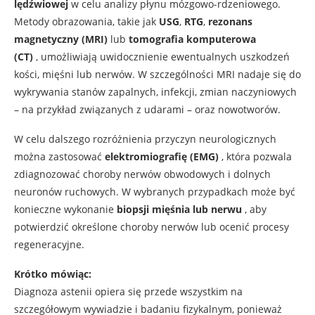
lędźwiowej
w celu analizy płynu mózgowo-rdzeniowego.
Metody obrazowania, takie jak
USG
,
RTG
,
rezonans
magnetyczny (MRI)
lub
tomografia komputerowa
(CT)
, umożliwiają uwidocznienie ewentualnych uszkodzeń
kości, mięśni lub nerwów. W szczególności MRI nadaje się do
wykrywania stanów zapalnych, infekcji, zmian naczyniowych
– na przykład związanych z udarami – oraz nowotworów.
W celu dalszego rozróżnienia przyczyn neurologicznych
można zastosować
elektromiografię (EMG)
, która pozwala
zdiagnozować choroby nerwów obwodowych i dolnych
neuronów ruchowych. W wybranych przypadkach może być
konieczne wykonanie
biopsji mięśnia lub nerwu
, aby
potwierdzić określone choroby nerwów lub ocenić procesy
regeneracyjne.
Krótko mówiąc:
Diagnoza astenii opiera się przede wszystkim na
szczegółowym wywiadzie i badaniu fizykalnym, ponieważ