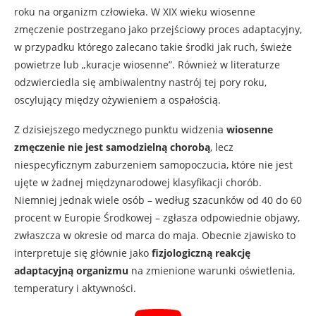
roku na organizm człowieka. W XIX wieku wiosenne
zmęczenie postrzegano jako przejściowy proces adaptacyjny,
w przypadku którego zalecano takie środki jak ruch, świeże
powietrze lub „kuracje wiosenne”. Również w literaturze
odzwierciedla się ambiwalentny nastrój tej pory roku,
oscylujący między ożywieniem a ospałością.
Z dzisiejszego medycznego punktu widzenia
wiosenne
zmęczenie nie jest samodzielną chorobą
, lecz
niespecyficznym zaburzeniem samopoczucia, które nie jest
ujęte w żadnej międzynarodowej klasyfikacji chorób.
Niemniej jednak wiele osób – według szacunków od 40 do 60
procent w Europie Środkowej – zgłasza odpowiednie objawy,
zwłaszcza w okresie od marca do maja. Obecnie zjawisko to
interpretuje się głównie jako
fizjologiczną reakcję
adaptacyjną organizmu
na zmienione warunki oświetlenia,
temperatury i aktywności.