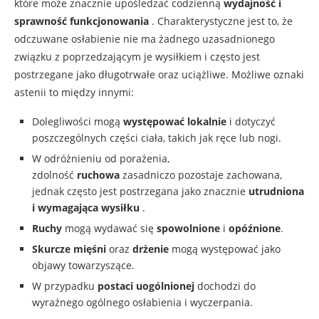
które może znacznie upośledzać codzienną
wydajność i
sprawność funkcjonowania
. Charakterystyczne jest to, że
odczuwane osłabienie nie ma żadnego uzasadnionego
związku z poprzedzającym je wysiłkiem i często jest
postrzegane jako długotrwałe oraz uciążliwe. Możliwe oznaki
astenii to między innymi:
Dolegliwości mogą
występować lokalnie
i dotyczyć
poszczególnych części ciała, takich jak ręce lub nogi.
W odróżnieniu od porażenia,
zdolność
ruchowa
zasadniczo pozostaje zachowana,
jednak często jest postrzegana jako znacznie
utrudniona
i wymagająca wysiłku
.
Ruchy
mogą wydawać się
spowolnione
i
opóźnione
.
Skurcze mięśni
oraz
drżenie
mogą występować jako
objawy towarzyszące.
W przypadku
postaci uogólnionej
dochodzi do
wyraźnego ogólnego osłabienia i wyczerpania.