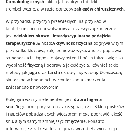
farmakologicznych
takich jak aspiryna lub leki
trombolityczne, a w razie potrzeby
zabiegów chirurgicznych
.
W przypadku przyczyn przewlekłych, na przykład w
kontekście chorób nowotworowych, zazwyczaj konieczne
jest
wielokierunkowe i interdyscyplinarne podejście
terapeutyczne
.& nbsp;
Aktywność fizyczna
odgrywa w tym
przypadku kluczową rolę, ponieważ wykazano, że poprawia
samopoczucie, łagodzi objawy astenii i ból, a także zwiększa
wydolność fizyczną i poprawia jakość życia. Również takie
metody jak
joga
oraz
tai chi
okazały się, według
Osmosis.org
,
skuteczne w badaniach w zmniejszaniu zmęczenia
związanego z nowotworem.
Kolejnym ważnym elementem jest
dobra higiena
snu
. Regularne pory snu oraz rezygnacja z ciężkich posiłków
i napojów pobudzających wieczorem mogą poprawić jakość
snu, a tym samym zmniejszyć zmęczenie. Ponadto
interwencje z zakresu terapii poznawczo-behawioralnej i