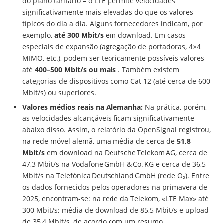
do plano tarifário – o LTE permite velocidades
significativamente mais elevadas do que os valores
típicos do dia a dia. Alguns fornecedores indicam, por
exemplo,
até 300 Mbit/s
em download. Em casos
especiais de expansão (agregação de portadoras, 4×4
MIMO, etc.), podem ser teoricamente possíveis valores
até
400–500 Mbit/s ou mais
. Também existem
categorias de dispositivos como Cat 12 (até cerca de 600
Mbit/s) ou superiores.
Valores médios reais na Alemanha:
Na prática, porém,
as velocidades alcançáveis ficam significativamente
abaixo disso. Assim, o relatório da OpenSignal registrou,
na rede móvel alemã, uma média de cerca de
51,8
Mbit/s
em download na Deutsche Telekom AG, cerca de
47,3 Mbit/s na Vodafone GmbH & Co. KG e cerca de 36,5
Mbit/s na Telefónica Deutschland GmbH (rede O₂). Entre
os dados fornecidos pelos operadores na primavera de
2025, encontram-se: na rede da Telekom, «LTE Max» até
300 Mbit/s; média de download de 85,5 Mbit/s e upload
de 35,4 Mbit/s, de acordo com um resumo.