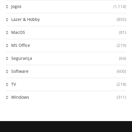
Jogos
(1,114)
Lazer & Hobby
(855)
MacOS
(81)
MS Office
(219)
Segurança
(64)
Software
(600)
TV
(218)
Windows
(311)