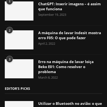
1
ChatGPT: Inserir imagens – é assim
que funciona
September 19, 2023
2
A máquina de lavar Indesit mostra
erro F05: O que pode fazer
April 2, 2022
3
Erro na máquina de lavar loiça
Beko E01: Como resolver o
problema
March 8, 2022
EDITOR’S PICKS
Utilizar o Bluetooth no avião: o que