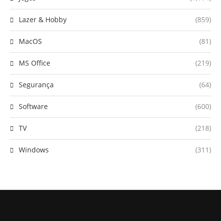
Lazer & Hobby
(859)
MacOS
(81)
MS Office
(219)
Segurança
(64)
Software
(600)
TV
(218)
Windows
(311)