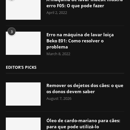
erro F05: O que pode fazer
April 2, 2022
3
Erro na máquina de lavar loiça
Beko E01: Como resolver o
problema
March 8, 2022
EDITOR’S PICKS
Remover os dejetos dos cães: o que
os donos devem saber
August 7, 2026
Óleo de cardo-mariano para cães:
para que pode utilizá-lo