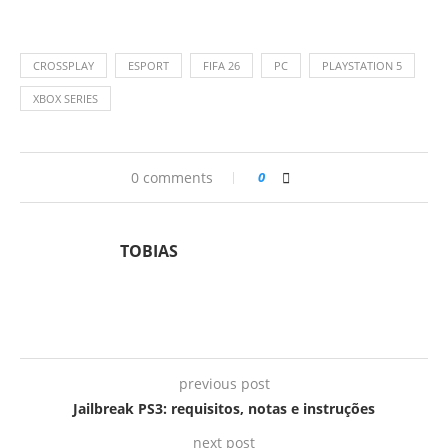
CROSSPLAY
ESPORT
FIFA 26
PC
PLAYSTATION 5
XBOX SERIES
0 comments
0
TOBIAS
previous post
Jailbreak PS3: requisitos, notas e instruções
next post