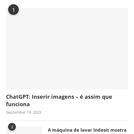
1
ChatGPT: Inserir imagens – é assim que
funciona
September 19, 2023
2
A máquina de lavar Indesit mostra