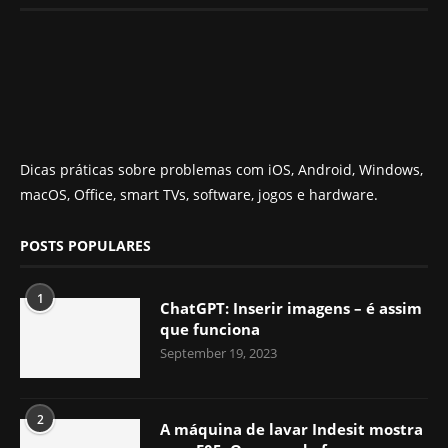
Dicas práticas sobre problemas com iOS, Android, Windows,
macOS, Office, smart TVs, software, jogos e hardware.
POSTS POPULARES
1
ChatGPT: Inserir imagens – é assim
que funciona
September 19, 2023
2
A máquina de lavar Indesit mostra