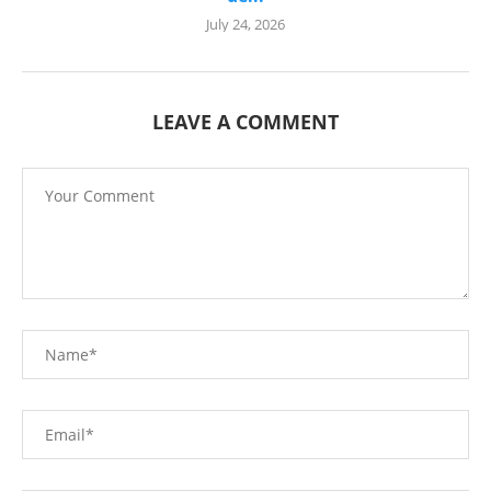
July 24, 2026
LEAVE A COMMENT