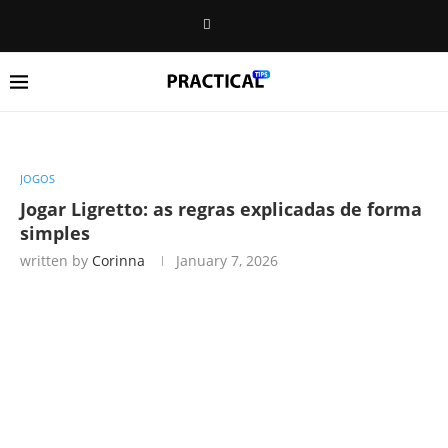
JOGOS
Jogar Ligretto: as regras explicadas de forma
simples
written by
Corinna
January 7, 2026