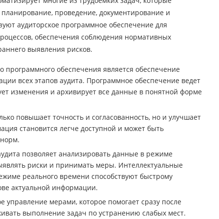
оматизирует многие из трудоемких задач, которые
 планирование, проведение, документирование и
зуют аудиторское программное обеспечение для
процессов, обеспечения соблюдения нормативных
 раннего выявления рисков.
о программного обеспечения является обеспечение
ации всех этапов аудита. Программное обеспечение ведет
ует изменения и архивирует все данные в понятной форме
лько повышает точность и согласованность, но и улучшает
ация становится легче доступной и может быть
 норм.
удита позволяет анализировать данные в режиме
выявлять риски и принимать меры. Интеллектуальные
ежиме реального времени способствуют быстрому
ове актуальной информации.
 управление мерами, которое помогает сразу после
живать выполнение задач по устранению слабых мест.