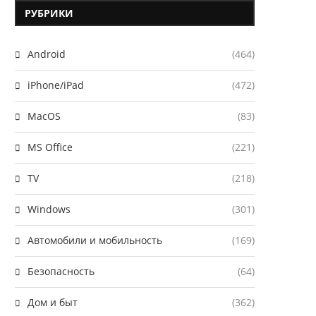
РУБРИКИ
Android
(464)
iPhone/iPad
(472)
MacOS
(83)
MS Office
(221)
TV
(218)
Windows
(301)
Автомобили и мобильность
(169)
Безопасность
(64)
Дом и быт
(362)