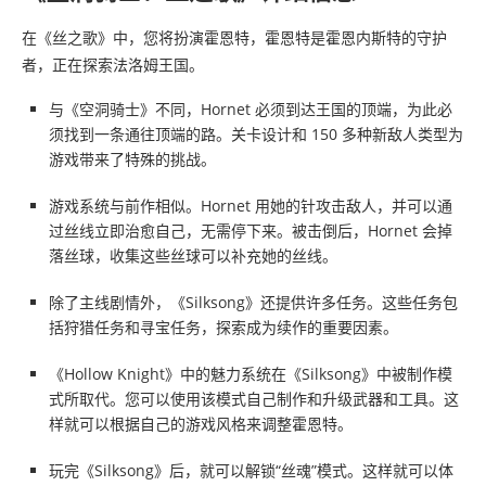
在《丝之歌》中，您将扮演霍恩特，霍恩特是霍恩内斯特的守护
者，正在探索法洛姆王国。
与《空洞骑士》不同，Hornet 必须到达王国的顶端，为此必
须找到一条通往顶端的路。关卡设计和 150 多种新敌人类型为
游戏带来了特殊的挑战。
游戏系统与前作相似。Hornet 用她的针攻击敌人，并可以通
过丝线立即治愈自己，无需停下来。被击倒后，Hornet 会掉
落丝球，收集这些丝球可以补充她的丝线。
除了主线剧情外，《Silksong》还提供许多任务。这些任务包
括狩猎任务和寻宝任务，探索成为续作的重要因素。
《Hollow Knight》中的魅力系统在《Silksong》中被制作模
式所取代。您可以使用该模式自己制作和升级武器和工具。这
样就可以根据自己的游戏风格来调整霍恩特。
玩完《Silksong》后，就可以解锁“丝魂”模式。这样就可以体