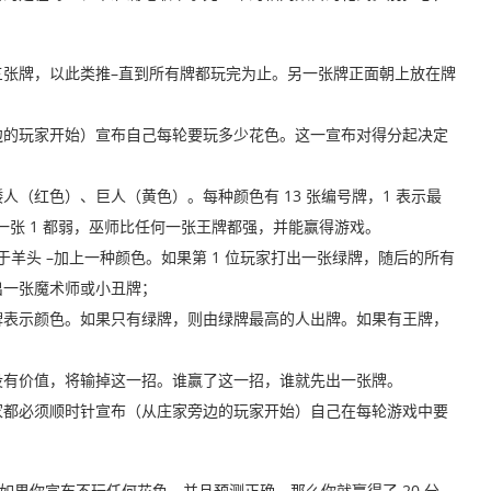
张牌，以此类推–直到所有牌都玩完为止。另一张牌正面朝上放在牌
边的玩家开始）宣布自己每轮要玩多少花色。这一宣布对得分起决定
（红色）、巨人（黄色）。每种颜色有 13 张编号牌，1 表示最
一张 1 都弱，巫师比任何一张王牌都强，并能赢得游戏。
羊头 –加上一种颜色。如果第 1 位玩家打出一张绿牌，随后的所有
出一张魔术师或小丑牌；
牌表示颜色。如果只有绿牌，则由绿牌最高的人出牌。如果有王牌，
没有价值，将输掉这一招。谁赢了这一招，谁就先出一张牌。
家都必须顺时针宣布（从庄家旁边的玩家开始）自己在每轮游戏中要
。如果你宣布不玩任何花色，并且预测正确，那么你就赢得了 20 分，