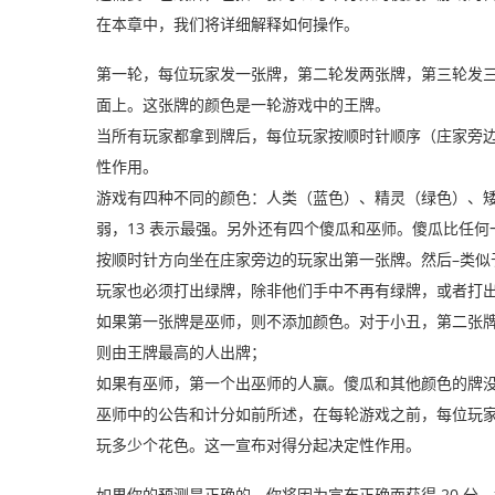
在本章中，我们将详细解释如何操作。
第一轮，每位玩家发一张牌，第二轮发两张牌，第三轮发三
面上。这张牌的颜色是一轮游戏中的王牌。
当所有玩家都拿到牌后，每位玩家按顺时针顺序（庄家旁
性作用。
游戏有四种不同的颜色：人类（蓝色）、精灵（绿色）、矮人
弱，13 表示最强。另外还有四个傻瓜和巫师。傻瓜比任何
按顺时针方向坐在庄家旁边的玩家出第一张牌。然后–类似于
玩家也必须打出绿牌，除非他们手中不再有绿牌，或者打
如果第一张牌是巫师，则不添加颜色。对于小丑，第二张
则由王牌最高的人出牌；
如果有巫师，第一个出巫师的人赢。傻瓜和其他颜色的牌
巫师中的公告和计分如前所述，在每轮游戏之前，每位玩
玩多少个花色。这一宣布对得分起决定性作用。
如果你的预测是正确的，你将因为宣布正确而获得 20 分