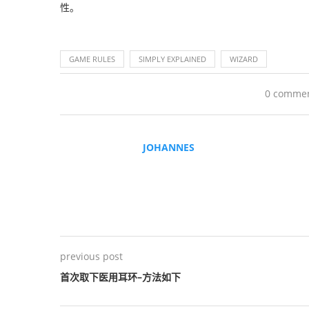
性。
GAME RULES
SIMPLY EXPLAINED
WIZARD
0 comme
JOHANNES
previous post
首次取下医用耳环–方法如下