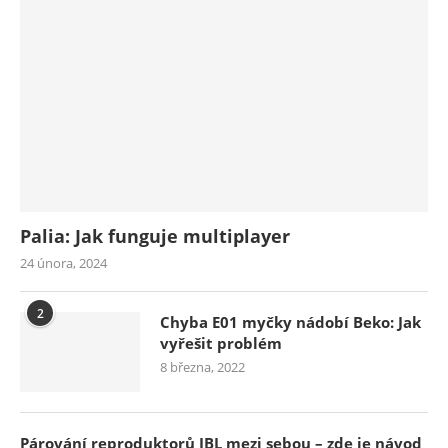
Palia: Jak funguje multiplayer
24 února, 2024
2
Chyba E01 myčky nádobí Beko: Jak
vyřešit problém
8 března, 2022
Párování reproduktorů JBL mezi sebou – zde je návod