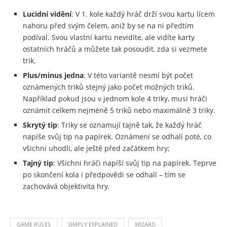
Lucidní vidění
: V 1. kole každý hráč drží svou kartu lícem
nahoru před svým čelem, aniž by se na ni předtím
podíval. Svou vlastní kartu nevidíte, ale vidíte karty
ostatních hráčů a můžete tak posoudit, zda si vezmete
trik.
Plus/minus jedna
: V této variantě nesmí být počet
oznámených triků stejný jako počet možných triků.
Například pokud jsou v jednom kole 4 triky, musí hráči
oznámit celkem nejméně 5 triků nebo maximálně 3 triky.
Skrytý tip
: Triky se oznamují tajně tak, že každý hráč
napíše svůj tip na papírek. Oznámení se odhalí poté, co
všichni uhodli, ale ještě před začátkem hry;
Tajný tip
: Všichni hráči napíší svůj tip na papírek. Teprve
po skončení kola i předpovědi se odhalí – tím se
zachovává objektivita hry.
GAME RULES
SIMPLY EXPLAINED
WIZARD