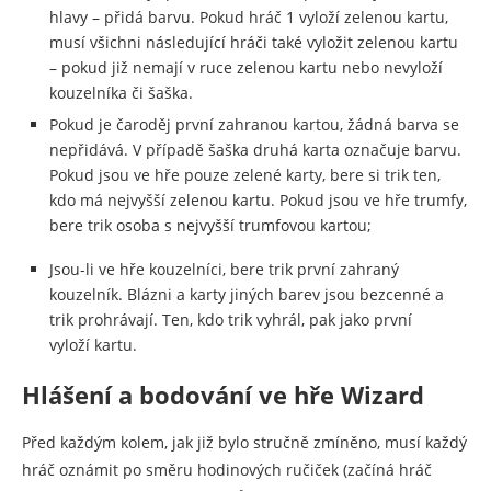
hlavy – přidá barvu. Pokud hráč 1 vyloží zelenou kartu,
musí všichni následující hráči také vyložit zelenou kartu
– pokud již nemají v ruce zelenou kartu nebo nevyloží
kouzelníka či šaška.
Pokud je čaroděj první zahranou kartou, žádná barva se
nepřidává. V případě šaška druhá karta označuje barvu.
Pokud jsou ve hře pouze zelené karty, bere si trik ten,
kdo má nejvyšší zelenou kartu. Pokud jsou ve hře trumfy,
bere trik osoba s nejvyšší trumfovou kartou;
Jsou-li ve hře kouzelníci, bere trik první zahraný
kouzelník. Blázni a karty jiných barev jsou bezcenné a
trik prohrávají. Ten, kdo trik vyhrál, pak jako první
vyloží kartu.
Hlášení a bodování ve hře Wizard
Před každým kolem, jak již bylo stručně zmíněno, musí každý
hráč oznámit po směru hodinových ručiček (začíná hráč