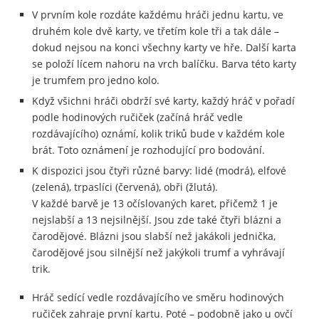
V prvním kole rozdáte každému hráči jednu kartu, ve
druhém kole dvě karty, ve třetím kole tři a tak dále –
dokud nejsou na konci všechny karty ve hře. Další karta
se položí lícem nahoru na vrch balíčku. Barva této karty
je trumfem pro jedno kolo.
Když všichni hráči obdrží své karty, každý hráč v pořadí
podle hodinových ručiček (začíná hráč vedle
rozdávajícího) oznámí, kolik triků bude v každém kole
brát. Toto oznámení je rozhodující pro bodování.
K dispozici jsou čtyři různé barvy: lidé (modrá), elfové
(zelená), trpaslíci (červená), obři (žlutá).
V každé barvě je 13 očíslovaných karet, přičemž 1 je
nejslabší a 13 nejsilnější. Jsou zde také čtyři blázni a
čarodějové. Blázni jsou slabší než jakákoli jednička,
čarodějové jsou silnější než jakýkoli trumf a vyhrávají
trik.
Hráč sedící vedle rozdávajícího ve směru hodinových
ručiček zahraje první kartu. Poté – podobně jako u ovčí