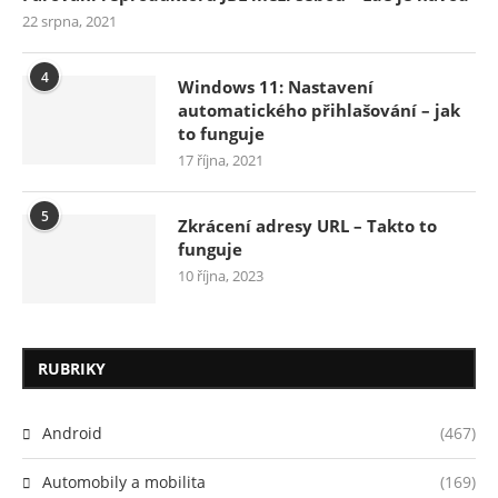
22 srpna, 2021
4
Windows 11: Nastavení
automatického přihlašování – jak
to funguje
17 října, 2021
5
Zkrácení adresy URL – Takto to
funguje
10 října, 2023
RUBRIKY
Android
(467)
Automobily a mobilita
(169)