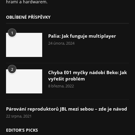
hrami a hardwarem.
OBLÍBENÉ PŘÍSPĚVKY
1
Palia: Jak funguje multiplayer
24 února, 2024
2
Chyba E01 myčky nádobí Beko: Jak
vyřešit problém
8 března, 2022
Párování reproduktorů JBL mezi sebou – zde je návod
22 srpna, 2021
EDITOR’S PICKS