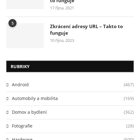
to funguje
17 října, 2021
5
Zkrácení adresy URL – Takto to
funguje
10 října, 2023
RUBRIKY
Android
(467)
Automobily a mobilita
(169)
Domov a bydlení
(362)
Fotografie
(28)
Hardware
(500)