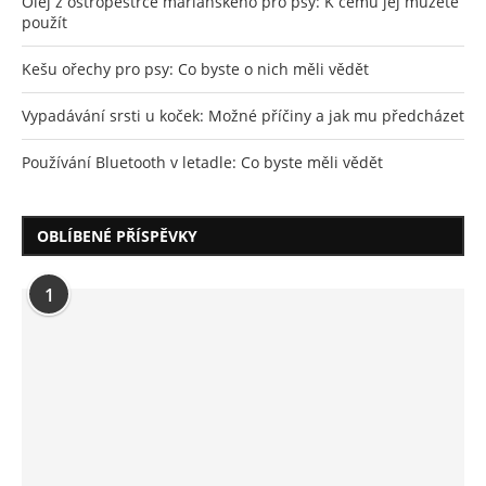
Olej z ostropestřce mariánského pro psy: K čemu jej můžete
použít
Kešu ořechy pro psy: Co byste o nich měli vědět
Vypadávání srsti u koček: Možné příčiny a jak mu předcházet
Používání Bluetooth v letadle: Co byste měli vědět
OBLÍBENÉ PŘÍSPĚVKY
1