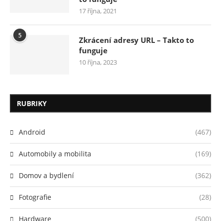
17 října, 2021
5
Zkrácení adresy URL – Takto to
funguje
10 října, 2023
RUBRIKY
Android
(467)
Automobily a mobilita
(169)
Domov a bydlení
(362)
Fotografie
(28)
Hardware
(500)