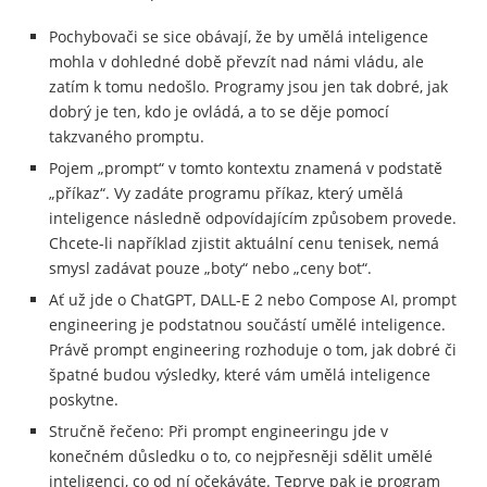
Pochybovači se sice obávají, že by umělá inteligence
mohla v dohledné době převzít nad námi vládu, ale
zatím k tomu nedošlo. Programy jsou jen tak dobré, jak
dobrý je ten, kdo je ovládá, a to se děje pomocí
takzvaného promptu.
Pojem „prompt“ v tomto kontextu znamená v podstatě
„příkaz“. Vy zadáte programu příkaz, který umělá
inteligence následně odpovídajícím způsobem provede.
Chcete-li například zjistit aktuální cenu tenisek, nemá
smysl zadávat pouze „boty“ nebo „ceny bot“.
Ať už jde o ChatGPT, DALL-E 2 nebo Compose AI, prompt
engineering je podstatnou součástí umělé inteligence.
Právě prompt engineering rozhoduje o tom, jak dobré či
špatné budou výsledky, které vám umělá inteligence
poskytne.
Stručně řečeno: Při prompt engineeringu jde v
konečném důsledku o to, co nejpřesněji sdělit umělé
inteligenci, co od ní očekáváte. Teprve pak je program