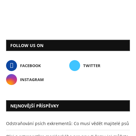
FOLLOW US ON
FACEBOOK
TWITTER
INSTAGRAM
NEJNOVĚJŠÍ PŘÍSPĚVKY
Odstraňování psích exkrementů: Co musí vědět majitelé psů