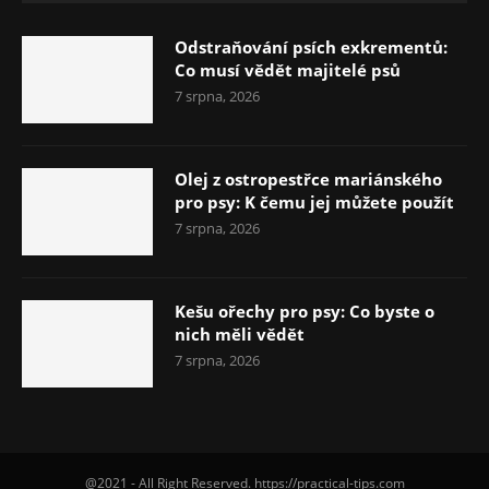
Odstraňování psích exkrementů:
Co musí vědět majitelé psů
7 srpna, 2026
Olej z ostropestřce mariánského
pro psy: K čemu jej můžete použít
7 srpna, 2026
Kešu ořechy pro psy: Co byste o
nich měli vědět
7 srpna, 2026
@2021 - All Right Reserved. https://practical-tips.com