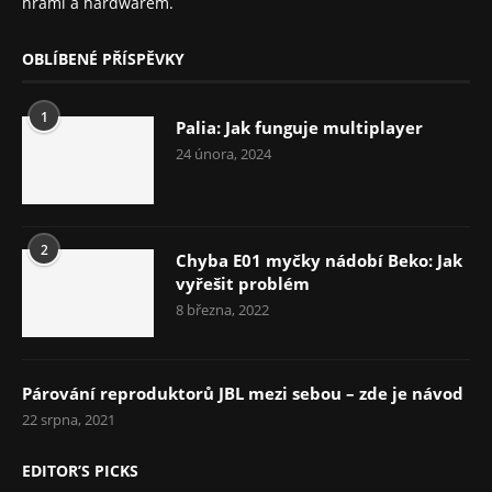
hrami a hardwarem.
OBLÍBENÉ PŘÍSPĚVKY
1
Palia: Jak funguje multiplayer
24 února, 2024
2
Chyba E01 myčky nádobí Beko: Jak
vyřešit problém
8 března, 2022
Párování reproduktorů JBL mezi sebou – zde je návod
22 srpna, 2021
EDITOR’S PICKS