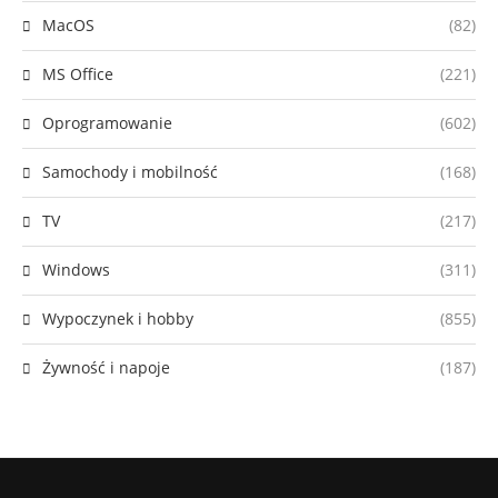
MacOS
(82)
MS Office
(221)
Oprogramowanie
(602)
Samochody i mobilność
(168)
TV
(217)
Windows
(311)
Wypoczynek i hobby
(855)
Żywność i napoje
(187)