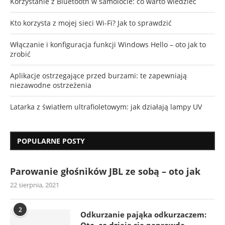
Korzystanie z Bluetooth w samolocie: co warto wiedzieć
Kto korzysta z mojej sieci Wi-Fi? Jak to sprawdzić
Włączanie i konfiguracja funkcji Windows Hello – oto jak to
zrobić
Aplikacje ostrzegające przed burzami: te zapewniają
niezawodne ostrzeżenia
Latarka z światłem ultrafioletowym: jak działają lampy UV
POPULARNE POSTY
Parowanie głośników JBL ze sobą – oto jak
22 sierpnia, 2021
2
Odkurzanie pająka odkurzaczem:
Oto, co dzieje się naprawdę