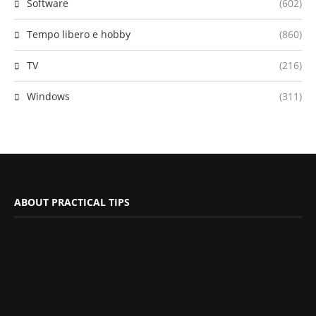
Software
(602)
Tempo libero e hobby
(860)
TV
(216)
Windows
(311)
ABOUT PRACTICAL TIPS