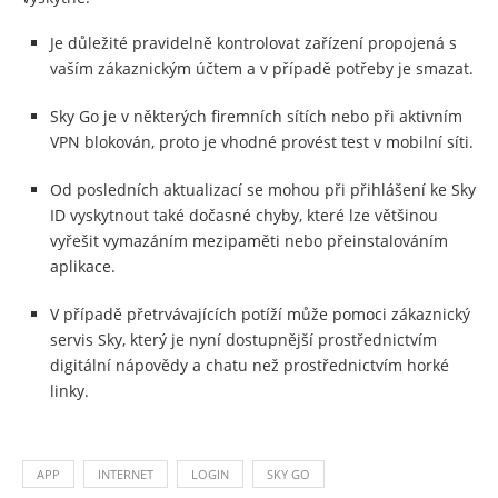
Je důležité pravidelně kontrolovat zařízení propojená s
vaším zákaznickým účtem a v případě potřeby je smazat.
Sky Go je v některých firemních sítích nebo při aktivním
VPN blokován, proto je vhodné provést test v mobilní síti.
Od posledních aktualizací se mohou při přihlášení ke Sky
ID vyskytnout také dočasné chyby, které lze většinou
vyřešit vymazáním mezipaměti nebo přeinstalováním
aplikace.
V případě přetrvávajících potíží může pomoci zákaznický
servis Sky, který je nyní dostupnější prostřednictvím
digitální nápovědy a chatu než prostřednictvím horké
linky.
APP
INTERNET
LOGIN
SKY GO