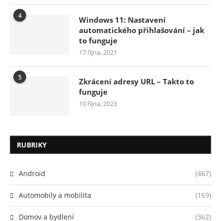
4
Windows 11: Nastavení
automatického přihlašování – jak
to funguje
17 října, 2021
5
Zkrácení adresy URL – Takto to
funguje
10 října, 2023
RUBRIKY
Android
(467)
Automobily a mobilita
(169)
Domov a bydlení
(362)