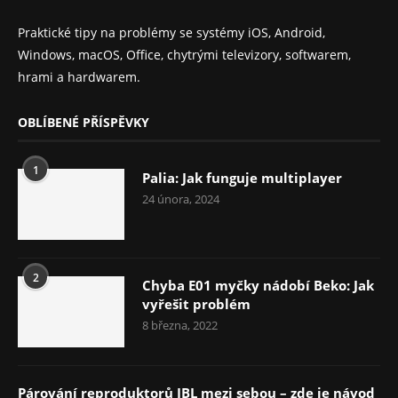
Praktické tipy na problémy se systémy iOS, Android,
Windows, macOS, Office, chytrými televizory, softwarem,
hrami a hardwarem.
OBLÍBENÉ PŘÍSPĚVKY
1
Palia: Jak funguje multiplayer
24 února, 2024
2
Chyba E01 myčky nádobí Beko: Jak
vyřešit problém
8 března, 2022
Párování reproduktorů JBL mezi sebou – zde je návod