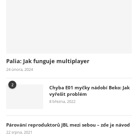
Palia: Jak funguje multiplayer
24 února, 2024
2
Chyba E01 myčky nádobí Beko: Jak
vyřešit problém
8 března, 2022
Párování reproduktorů JBL mezi sebou – zde je návod
22 srpna, 2021