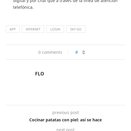
digital y por chat que a través de la línea de atención
telefónica.
APP
INTERNET
LOGIN
SKY GO
0 comments
0
FLO
previous post
Cocinar patatas con piel: así se hace
next post