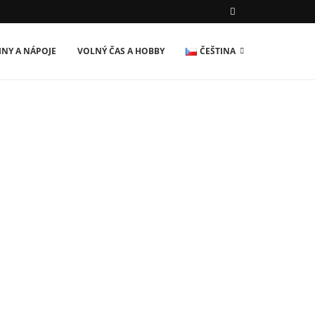
INY A NÁPOJE
VOLNÝ ČAS A HOBBY
ČEŠTINA