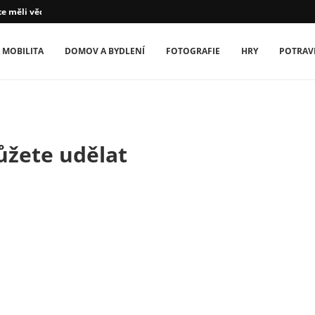
te měli vědět
 MOBILITA
DOMOV A BYDLENÍ
FOTOGRAFIE
HRY
POTRAV
ůžete udělat