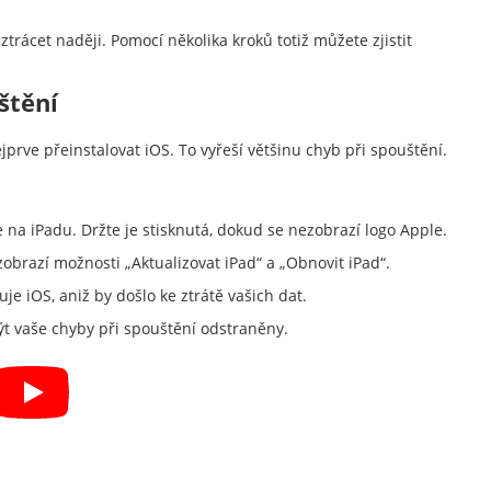
trácet naději. Pomocí několika kroků totiž můžete zjistit
štění
jprve přeinstalovat iOS. To vyřeší většinu chyb při spouštění.
 na iPadu. Držte je stisknutá, dokud se nezobrazí logo Apple.
zobrazí možnosti „Aktualizovat iPad“ a „Obnovit iPad“.
uje iOS, aniž by došlo ke ztrátě vašich dat.
být vaše chyby při spouštění odstraněny.