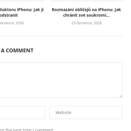
duktoru iPhonu: Jak ji
Rozmazání obličejů na iPhonu: Jak
odstranit
chránit své soukromí...
července, 2026
23 července, 2026
E A COMMENT
for the next time I comment.