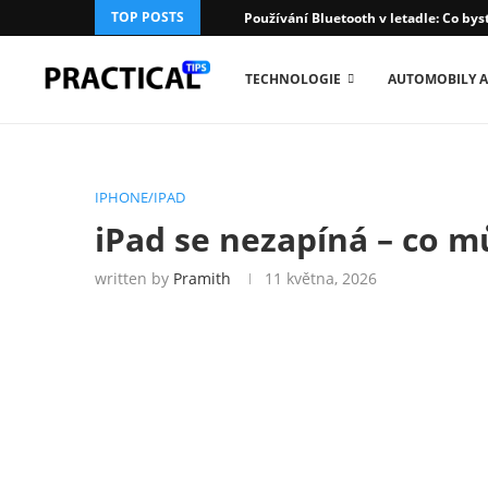
TOP POSTS
Používání Bluetooth v letadle: Co bys
TECHNOLOGIE
AUTOMOBILY A
IPHONE/IPAD
iPad se nezapíná – co m
written by
Pramith
11 května, 2026