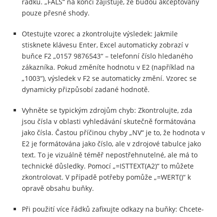
řádku. „FALŠ“ na konci zajišťuje, že budou akceptovány
pouze přesné shody.
Otestujte vzorec a zkontrolujte výsledek: Jakmile
stisknete klávesu Enter, Excel automaticky zobrazí v
buňce F2 „0157 9876543“ – telefonní číslo hledaného
zákazníka. Pokud změníte hodnotu v E2 (například na
„1003“), výsledek v F2 se automaticky změní. Vzorec se
dynamicky přizpůsobí zadané hodnotě.
Vyhněte se typickým zdrojům chyb: Zkontrolujte, zda
jsou čísla v oblasti vyhledávání skutečně formátována
jako čísla. Častou příčinou chyby „NV“ je to, že hodnota v
E2 je formátována jako číslo, ale v zdrojové tabulce jako
text. To je vizuálně téměř nepostřehnutelné, ale má to
technické důsledky. Pomocí „=ISTTEXT(A2)“ to můžete
zkontrolovat. V případě potřeby pomůže „=WERT()“ k
opravě obsahu buňky.
Při použití více řádků zafixujte odkazy na buňky: Chcete-