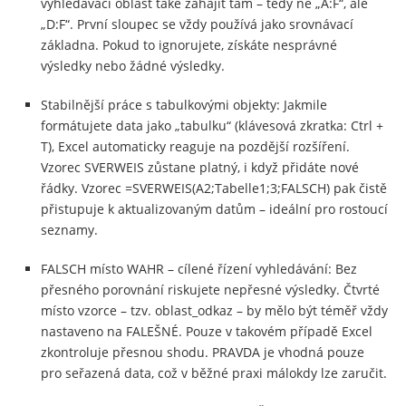
vyhledávací oblast také zahájit tam – tedy ne „A:F“, ale
„D:F“. První sloupec se vždy používá jako srovnávací
základna. Pokud to ignorujete, získáte nesprávné
výsledky nebo žádné výsledky.
Stabilnější práce s tabulkovými objekty: Jakmile
formátujete data jako „tabulku“ (klávesová zkratka: Ctrl +
T), Excel automaticky reaguje na pozdější rozšíření.
Vzorec SVERWEIS zůstane platný, i když přidáte nové
řádky. Vzorec =SVERWEIS(A2;Tabelle1;3;FALSCH) pak čistě
přistupuje k aktualizovaným datům – ideální pro rostoucí
seznamy.
FALSCH místo WAHR – cílené řízení vyhledávání: Bez
přesného porovnání riskujete nepřesné výsledky. Čtvrté
místo vzorce – tzv. oblast_odkaz – by mělo být téměř vždy
nastaveno na FALEŠNÉ. Pouze v takovém případě Excel
zkontroluje přesnou shodu. PRAVDA je vhodná pouze
pro seřazená data, což v běžné praxi málokdy lze zaručit.