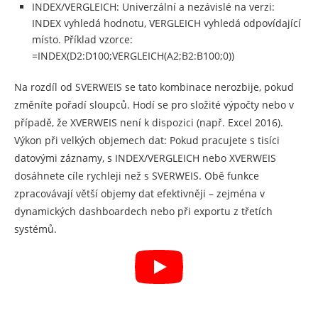
INDEX/VERGLEICH: Univerzální a nezávislé na verzi:
INDEX vyhledá hodnotu, VERGLEICH vyhledá odpovídající
místo. Příklad vzorce:
=INDEX(D2:D100;VERGLEICH(A2;B2:B100;0))
Na rozdíl od SVERWEIS se tato kombinace nerozbije, pokud
změníte pořadí sloupců. Hodí se pro složité výpočty nebo v
případě, že XVERWEIS není k dispozici (např. Excel 2016).
Výkon při velkých objemech dat: Pokud pracujete s tisíci
datovými záznamy, s INDEX/VERGLEICH nebo XVERWEIS
dosáhnete cíle rychleji než s SVERWEIS. Obě funkce
zpracovávají větší objemy dat efektivněji – zejména v
dynamických dashboardech nebo při exportu z třetích
systémů.