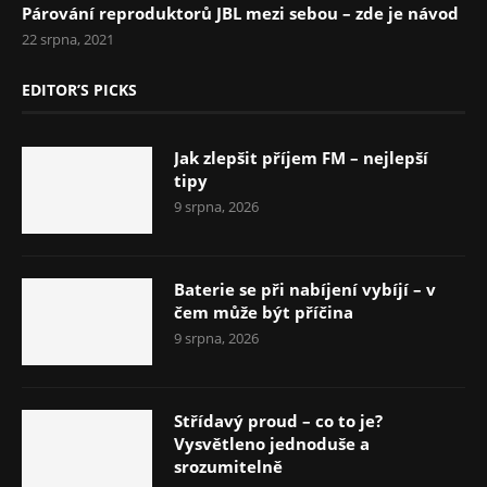
Párování reproduktorů JBL mezi sebou – zde je návod
22 srpna, 2021
EDITOR’S PICKS
Jak zlepšit příjem FM – nejlepší
tipy
9 srpna, 2026
Baterie se při nabíjení vybíjí – v
čem může být příčina
9 srpna, 2026
Střídavý proud – co to je?
Vysvětleno jednoduše a
srozumitelně