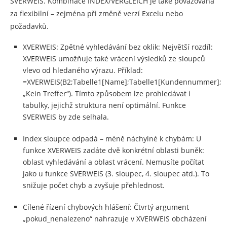
SVERWEIS. Kombinace INDEX/VERGLEICH je také považována
za flexibilní – zejména při změně verzí Excelu nebo
požadavků.
XVERWEIS: Zpětné vyhledávání bez oklik: Největší rozdíl:
XVERWEIS umožňuje také vrácení výsledků ze sloupců
vlevo od hledaného výrazu. Příklad:
=XVERWEIS(B2;Tabelle1[Name];Tabelle1[Kundennummer];
„Kein Treffer“). Tímto způsobem lze prohledávat i
tabulky, jejichž struktura není optimální. Funkce
SVERWEIS by zde selhala.
Index sloupce odpadá – méně náchylné k chybám: U
funkce XVERWEIS zadáte dvě konkrétní oblasti buněk:
oblast vyhledávání a oblast vrácení. Nemusíte počítat
jako u funkce SVERWEIS (3. sloupec, 4. sloupec atd.). To
snižuje počet chyb a zvyšuje přehlednost.
Cílené řízení chybových hlášení: Čtvrtý argument
„pokud_nenalezeno“ nahrazuje v XVERWEIS obcházení