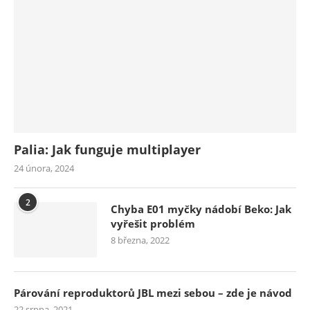
Palia: Jak funguje multiplayer
24 února, 2024
2
Chyba E01 myčky nádobí Beko: Jak
vyřešit problém
8 března, 2022
Párování reproduktorů JBL mezi sebou – zde je návod
22 srpna, 2021