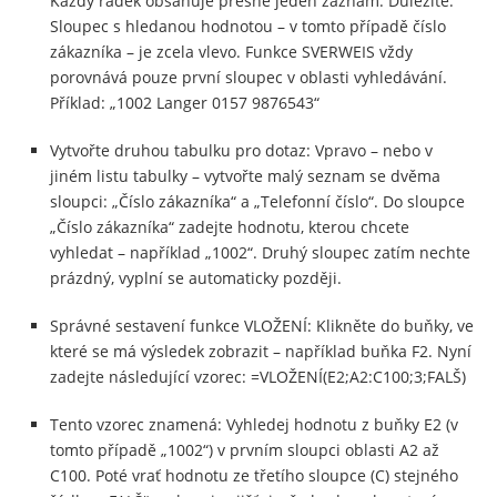
Každý řádek obsahuje přesně jeden záznam. Důležité:
Sloupec s hledanou hodnotou – v tomto případě číslo
zákazníka – je zcela vlevo. Funkce SVERWEIS vždy
porovnává pouze první sloupec v oblasti vyhledávání.
Příklad: „1002 Langer 0157 9876543“
Vytvořte druhou tabulku pro dotaz: Vpravo – nebo v
jiném listu tabulky – vytvořte malý seznam se dvěma
sloupci: „Číslo zákazníka“ a „Telefonní číslo“. Do sloupce
„Číslo zákazníka“ zadejte hodnotu, kterou chcete
vyhledat – například „1002“. Druhý sloupec zatím nechte
prázdný, vyplní se automaticky později.
Správné sestavení funkce VLOŽENÍ: Klikněte do buňky, ve
které se má výsledek zobrazit – například buňka F2. Nyní
zadejte následující vzorec: =VLOŽENÍ(E2;A2:C100;3;FALŠ)
Tento vzorec znamená: Vyhledej hodnotu z buňky E2 (v
tomto případě „1002“) v prvním sloupci oblasti A2 až
C100. Poté vrať hodnotu ze třetího sloupce (C) stejného