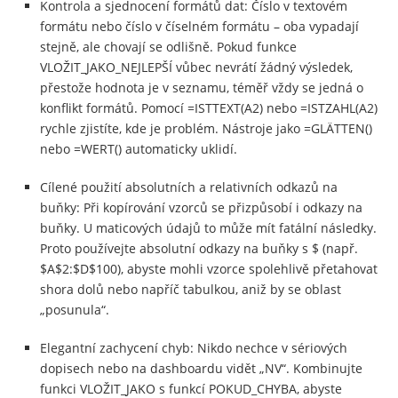
Kontrola a sjednocení formátů dat: Číslo v textovém
formátu nebo číslo v číselném formátu – oba vypadají
stejně, ale chovají se odlišně. Pokud funkce
VLOŽIT_JAKO_NEJLEPŠÍ vůbec nevrátí žádný výsledek,
přestože hodnota je v seznamu, téměř vždy se jedná o
konflikt formátů. Pomocí =ISTTEXT(A2) nebo =ISTZAHL(A2)
rychle zjistíte, kde je problém. Nástroje jako =GLÄTTEN()
nebo =WERT() automaticky uklidí.
Cílené použití absolutních a relativních odkazů na
buňky: Při kopírování vzorců se přizpůsobí i odkazy na
buňky. U maticových údajů to může mít fatální následky.
Proto používejte absolutní odkazy na buňky s $ (např.
$A$2:$D$100), abyste mohli vzorce spolehlivě přetahovat
shora dolů nebo napříč tabulkou, aniž by se oblast
„posunula“.
Elegantní zachycení chyb: Nikdo nechce v sériových
dopisech nebo na dashboardu vidět „NV“. Kombinujte
funkci VLOŽIT_JAKO s funkcí POKUD_CHYBA, abyste