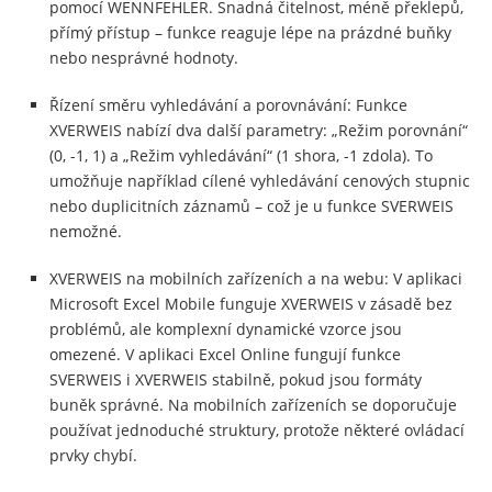
pomocí WENNFEHLER. Snadná čitelnost, méně překlepů,
přímý přístup – funkce reaguje lépe na prázdné buňky
nebo nesprávné hodnoty.
Řízení směru vyhledávání a porovnávání: Funkce
XVERWEIS nabízí dva další parametry: „Režim porovnání“
(0, -1, 1) a „Režim vyhledávání“ (1 shora, -1 zdola). To
umožňuje například cílené vyhledávání cenových stupnic
nebo duplicitních záznamů – což je u funkce SVERWEIS
nemožné.
XVERWEIS na mobilních zařízeních a na webu: V aplikaci
Microsoft Excel Mobile funguje XVERWEIS v zásadě bez
problémů, ale komplexní dynamické vzorce jsou
omezené. V aplikaci Excel Online fungují funkce
SVERWEIS i XVERWEIS stabilně, pokud jsou formáty
buněk správné. Na mobilních zařízeních se doporučuje
používat jednoduché struktury, protože některé ovládací
prvky chybí.