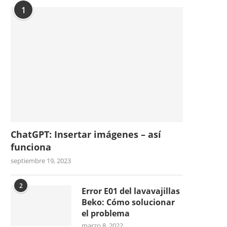
1
ChatGPT: Insertar imágenes – así
funciona
septiembre 19, 2023
2
Error E01 del lavavajillas
Beko: Cómo solucionar
el problema
marzo 8, 2022