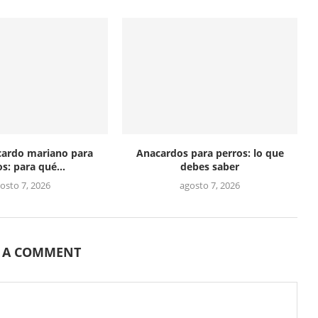
cardo mariano para
Anacardos para perros: lo que
s: para qué...
debes saber
osto 7, 2026
agosto 7, 2026
E A COMMENT