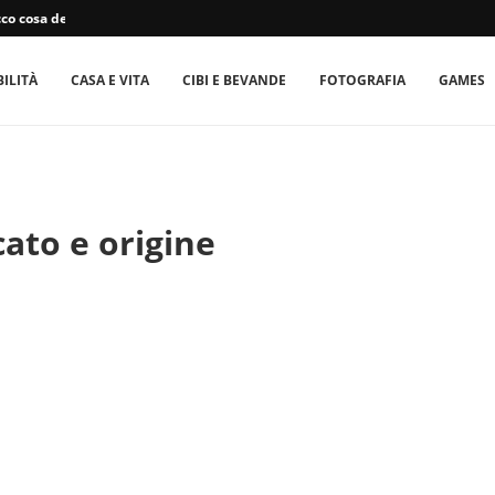
co cosa devono...
ILITÀ
CASA E VITA
CIBI E BEVANDE
FOTOGRAFIA
GAMES
cato e origine