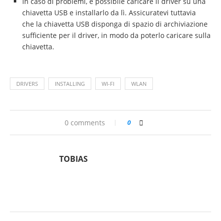
In caso di problemi, è possibile caricare il driver su una
chiavetta USB e installarlo da lì. Assicuratevi tuttavia
che la chiavetta USB disponga di spazio di archiviazione
sufficiente per il driver, in modo da poterlo caricare sulla
chiavetta.
DRIVERS
INSTALLING
WI-FI
WLAN
0 comments
0
TOBIAS