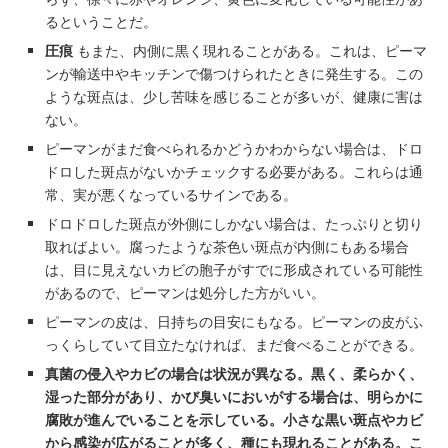
るということだ。
圧痕
もまた、内側に黒く現れることがある。これは、ピーマ
ンが輸送中やキッチンで傷つけられたときに発生する。この
ような斑点は、少し苦味を感じることが多いが、健康に害は
ない。
ピーマンがまだ食べられるかどうかわからない場合は、ドロ
ドロした斑点がないかチェックする必要がある。これらは通
常、実が悪くなっているサインである。
ドロドロした斑点が外側にしかない場合は、たっぷりと切り
取ればよい。腐ったような茶色い斑点が内側にもある場合
は、目に見えないカビの胞子がすでに形成されている可能性
があるので、ピーマンは処分した方がいい。
ピーマンの皮は、日持ちの目安にもなる。ピーマンの皮がふ
っくらしていて目立たなければ、まだ食べることができる。
真菌の侵入やカビ
の場合は状況が異なる。黒く、柔らかく、
湿った部分があり、かび臭いにおいがする場合は、明らかに
腐敗が進んでいることを示している。小さな黒い斑点やカビ
から感染が広がることが多く、種にも現れることがある。こ