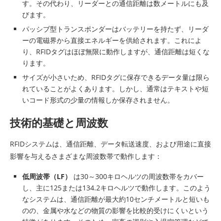
す。その代わり、リーダーとの通信距離は数メートルにも及
びます。
パッシブ型トランスポンダーはバッテリーを持たず、リーダ
ーの電磁界から直接エネルギーを供給されます。これによ
り、RFIDタグはほぼ無限に動作しますが、通信距離は短くな
ります。
サイズが小さいため、RFIDタグに保存できるデータ量は限ら
れていることがよくあります。しかし、通常はテキストや短
いコード形式の少量の情報しか保存されません。
技術的基礎と周波数
RFIDシステムは、通信距離、データ転送速度、および用途に直接
影響を与えるさまざまな周波数帯で動作します：
低周波帯（LF）
は30～300キロヘルツの周波数帯をカバー
し、主に125または134.2キロヘルツで動作します。このよう
なシステムは、通信距離が最大約10センチメートルと短いも
のの、金属や水などの物質の影響を比較的受けにくいという