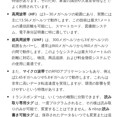
特徴があります。そのため、家畜の識別や入退室管理などで
よく利用されています。
高周波帯（HF）
は3～30メガヘルツの範囲にあり、実際には
主に13.56メガヘルツで動作します。この技術は最大1メート
ルの通信距離を可能にし、スマートカード、図書館システ
ム、電子身分証明書に特に適しています。
超高周波帯（UHF）
は、300メガヘルツから3ギガヘルツの
範囲をカバーし、通常は860メガヘルツから960メガヘルツ
の間で動作します。このようなシステムは最大10メートルの
距離に対応し、物流、商品追跡、および料金徴収システムで
の使用に最適です。
また、
マイクロ波帯
でのRFIDアプリケーションもあり、例え
ば2.45ギガヘルツや5.8ギガヘルツで動作します。これらは
非常に高いデータ転送速度を実現しますが、環境の影響を受
けやすいという特徴があります。
トランスポンダーは、いくつかの種類に分類できます。
読み
取り専用タグ
は、一度プログラムされると、その後は読み取
りのみが可能で、変更することはできません。& nbsp;
読み
書き可能タグ
は、保存されたデータをいつでも変更または追