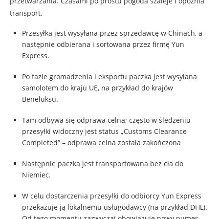
przetwarzania. Czasami po prostu pogoda szaleje i opóźnia
transport.
Przesyłka jest wysyłana przez sprzedawcę w Chinach, a
następnie odbierana i sortowana przez firmę Yun
Express.
Po fazie gromadzenia i eksportu paczka jest wysyłana
samolotem do kraju UE, na przykład do krajów
Beneluksu.
Tam odbywa się odprawa celna; często w śledzeniu
przesyłki widoczny jest status „Customs Clearance
Completed” – odprawa celna została zakończona
Następnie paczka jest transportowana bez cła do
Niemiec.
W celu dostarczenia przesyłki do odbiorcy Yun Express
przekazuje ją lokalnemu usługodawcy (na przykład DHL).
Od tego momentu zazwyczaj obowiązuje nowy numer