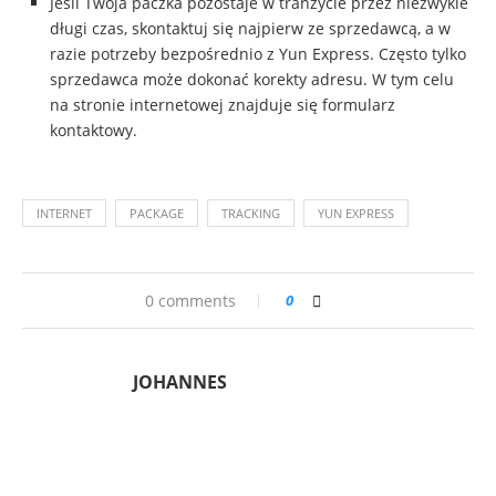
Jeśli Twoja paczka pozostaje w tranzycie przez niezwykle
długi czas, skontaktuj się najpierw ze sprzedawcą, a w
razie potrzeby bezpośrednio z Yun Express. Często tylko
sprzedawca może dokonać korekty adresu. W tym celu
na stronie internetowej znajduje się formularz
kontaktowy.
INTERNET
PACKAGE
TRACKING
YUN EXPRESS
0 comments
0
JOHANNES