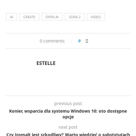
AI
CREATE
OPEN AI
SORA 2
VIDEO
0 comments
0
ESTELLE
previous post
Koniec wsparcia dla systemu Windows 10: oto dostępne
opcje
next post
Czy izomalt jest szkodliwy? Warto wiedzieć o substytutach