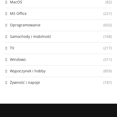
MacOS
(82)
MS Office
(221)
Oprogramowanie
(602)
Samochody i mobilność
(168)
TV
(217)
Windows
(311)
Wypoczynek i hobby
(859)
Żywność i napoje
(187)