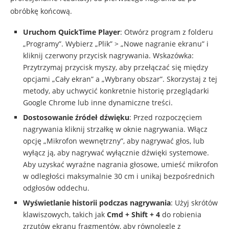
obróbkę końcową.
Uruchom QuickTime Player
: Otwórz program z folderu
„Programy”. Wybierz „Plik” > „Nowe nagranie ekranu” i
kliknij czerwony przycisk nagrywania. Wskazówka:
Przytrzymaj przycisk myszy, aby przełączać się między
opcjami „Cały ekran” a „Wybrany obszar”. Skorzystaj z tej
metody, aby uchwycić konkretnie historię przeglądarki
Google Chrome lub inne dynamiczne treści.
Dostosowanie źródeł dźwięku
: Przed rozpoczęciem
nagrywania kliknij strzałkę w oknie nagrywania. Włącz
opcję „Mikrofon wewnętrzny”, aby nagrywać głos, lub
wyłącz ją, aby nagrywać wyłącznie dźwięki systemowe.
Aby uzyskać wyraźne nagrania głosowe, umieść mikrofon
w odległości maksymalnie 30 cm i unikaj bezpośrednich
odgłosów oddechu.
Wyświetlanie historii podczas nagrywania
: Użyj skrótów
klawiszowych, takich jak
Cmd + Shift + 4
do robienia
zrzutów ekranu fragmentów, aby równolegle z