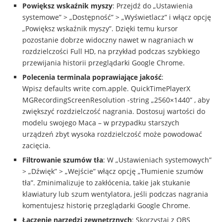
Powiększ wskaźnik myszy
: Przejdź do „Ustawienia
systemowe” > „Dostępność” > „Wyświetlacz” i włącz opcję
„Powiększ wskaźnik myszy”. Dzięki temu kursor
pozostanie dobrze widoczny nawet w nagraniach w
rozdzielczości Full HD, na przykład podczas szybkiego
przewijania historii przeglądarki Google Chrome.
Polecenia terminala poprawiające jakość
:
Wpisz defaults write com.apple. QuickTimePlayerX
MGRecordingScreenResolution -string „2560×1440” , aby
zwiększyć rozdzielczość nagrania. Dostosuj wartości do
modelu swojego Maca – w przypadku starszych
urządzeń zbyt wysoka rozdzielczość może powodować
zacięcia.
Filtrowanie szumów tła
: W „Ustawieniach systemowych”
> „Dźwięk” > „Wejście” włącz opcję „Tłumienie szumów
tła”. Zminimalizuje to zakłócenia, takie jak stukanie
klawiatury lub szum wentylatora, jeśli podczas nagrania
komentujesz historię przeglądarki Google Chrome.
Łączenie narzędzi zewnętrznych
: Skorzystaj z OBS