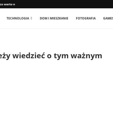
 co warto wiedzieć
TECHNOLOGIA
DOM I MIESZKANIE
FOTOGRAFIA
GAME
eży wiedzieć o tym ważnym