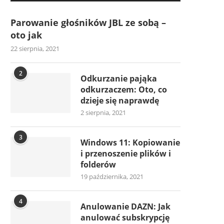
Parowanie głośników JBL ze sobą –
oto jak
22 sierpnia, 2021
2
Odkurzanie pająka
odkurzaczem: Oto, co
dzieje się naprawdę
2 sierpnia, 2021
3
Windows 11: Kopiowanie
i przenoszenie plików i
folderów
19 października, 2021
4
Anulowanie DAZN: Jak
anulować subskrypcję