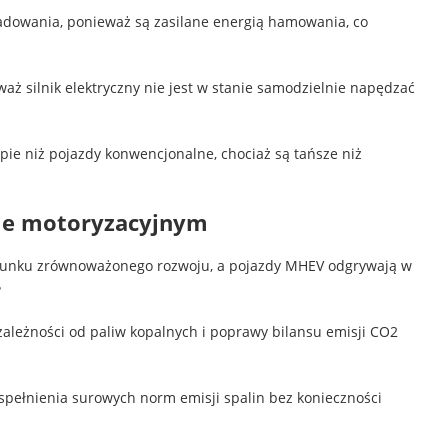
ładowania, ponieważ są zasilane energią hamowania, co
waż silnik elektryczny nie jest w stanie samodzielnie napędzać
ie niż pojazdy konwencjonalne, chociaż są tańsze niż
le motoryzacyjnym
erunku zrównoważonego rozwoju, a pojazdy MHEV odgrywają w
?
zależności od paliw kopalnych i poprawy bilansu emisji CO2
ełnienia surowych norm emisji spalin bez konieczności