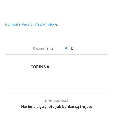
Computer
Version
View
Windows
0 comments
0
CORINNA
previous post
Nasiona pigwy: oto jak bardzo są trujące