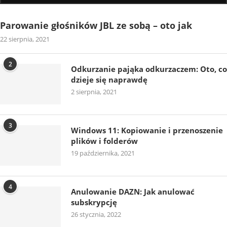
Parowanie głośników JBL ze sobą – oto jak
22 sierpnia, 2021
2
Odkurzanie pająka odkurzaczem: Oto, co
dzieje się naprawdę
2 sierpnia, 2021
3
Windows 11: Kopiowanie i przenoszenie
plików i folderów
19 października, 2021
4
Anulowanie DAZN: Jak anulować
subskrypcję
26 stycznia, 2022