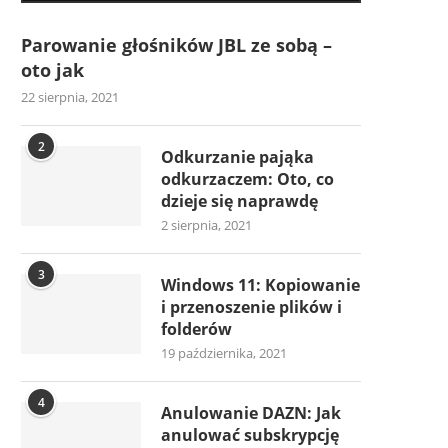
Parowanie głośników JBL ze sobą –
oto jak
22 sierpnia, 2021
2
Odkurzanie pająka
odkurzaczem: Oto, co
dzieje się naprawdę
2 sierpnia, 2021
3
Windows 11: Kopiowanie
i przenoszenie plików i
folderów
19 października, 2021
4
Anulowanie DAZN: Jak
anulować subskrypcję