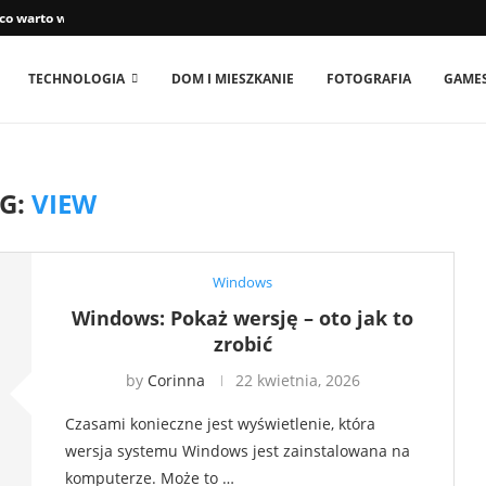
 co warto wiedzieć
TECHNOLOGIA
DOM I MIESZKANIE
FOTOGRAFIA
GAME
G:
VIEW
Windows
Windows: Pokaż wersję – oto jak to
zrobić
by
Corinna
22 kwietnia, 2026
Czasami konieczne jest wyświetlenie, która
wersja systemu Windows jest zainstalowana na
komputerze. Może to …