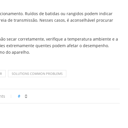
ncionamento. Ruídos de batidas ou rangidos podem indicar
eia de transmissão. Nesses casos, é aconselhável procurar
ão secar corretamente, verifique a temperatura ambiente e a
isões extremamente quentes podem afetar o desempenho.
rno do aparelho.
ER
SOLUTIONS COMMON PROBLEMS
nts
0