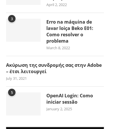
April 2, 2022
3
Erro na máquina de
lavar loiça Beko E01:
Como resolver o
problema
March 8, 2022
Ακύρωση της συνδρομής σας στην Adobe
– έτσι λειτουργεί
July 31, 2021
5
OpenAI Login: Como
iniciar sessão
January 2, 2025