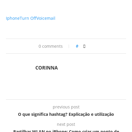
Iphone
Turn Off
Voicemail
0 comments
0
CORINNA
previous post
O que significa hashtag? Explicação e utilização
next post
Partilhar WLAN no iPhone: Como criar um ponto de