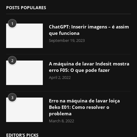
POSTS POPULARES
1
ChatGPT: Inserir imagens – é assim
que funciona
September 19, 2023
2
A máquina de lavar Indesit mostra
erro F05: O que pode fazer
April 2, 2022
3
Erro na máquina de lavar loiça
Beko E01: Como resolver o
problema
March 8, 2022
EDITOR’S PICKS