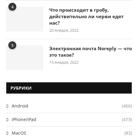
4
Что происходит в гробу,
действительно ли черви едят
нас?
20 января, 2022
5
Электронная почта Noreply — что
это такое?
15 января, 2022
РУБРИКИ
Android
(466)
iPhone/iPad
(473)
MacOS
(83)