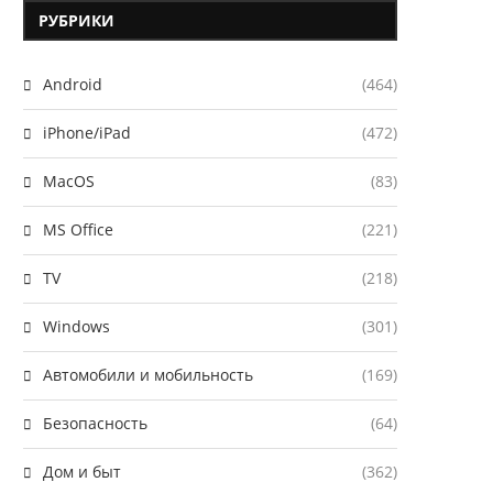
РУБРИКИ
Android
(464)
iPhone/iPad
(472)
MacOS
(83)
MS Office
(221)
TV
(218)
Windows
(301)
Автомобили и мобильность
(169)
Безопасность
(64)
Дом и быт
(362)