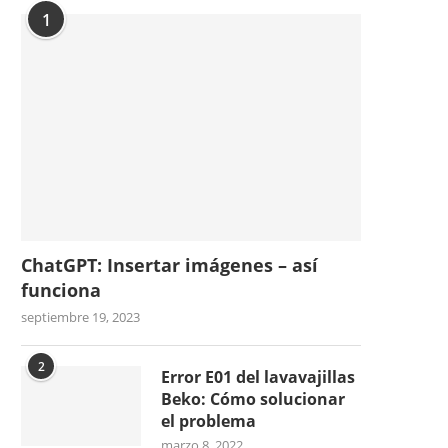
1
ChatGPT: Insertar imágenes – así
funciona
septiembre 19, 2023
2
Error E01 del lavavajillas
Beko: Cómo solucionar
el problema
marzo 8, 2022