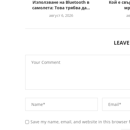
Използване на Bluetooth в
Кой е свъ
самолета: Това трябва да...
мр
август 6, 2026
ав
LEAV
Save my name, email, and website in this browser 