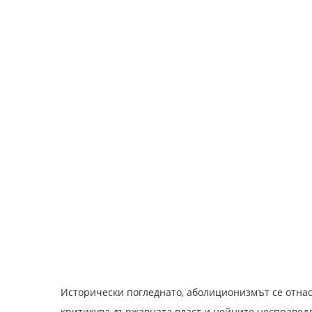
Исторически погледнато, аболиционизмът се отнася
критикува държавната власт и нейните несправедл