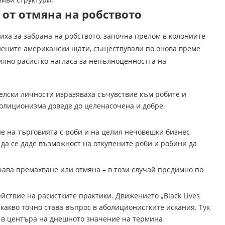
от отмяна на робството
иха за забрана на робството, започна прелом в колониите
нените американски щати, съществували по онова време
силно расистко нагласа за непълноценността на
елски личности изразяваха съчувствие към робите и
болиционизма доведе до целенасочена и добре
не на търговията с роби и на целия нечовешки бизнес
а да се даде възможност на откупените роби и робини да
чава премахване или отмяна – в този случай предимно по
ствие на расистките практики. Движението „Black Lives
 какво точно става въпрос в аболиционистките искания. Тук
е в центъра на днешното значение на термина