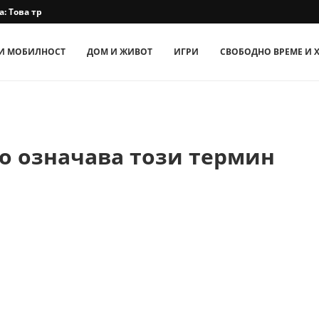
 Това трябва да...
И МОБИЛНОСТ
ДОМ И ЖИВОТ
ИГРИ
СВОБОДНО ВРЕМЕ И 
о означава този термин