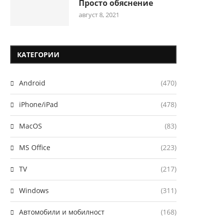
Просто обяснение
август 8, 2021
КАТЕГОРИИ
Android
(470)
iPhone/iPad
(478)
MacOS
(83)
MS Office
(223)
TV
(217)
Windows
(311)
Автомобили и мобилност
(168)