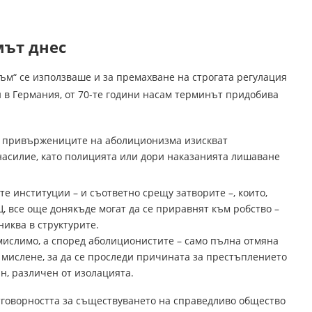
мът днес
ъм“ се използваше и за премахване на строгата регулация
и в Германия, от 70-те години насам терминът придобива
а привържениците на аболиционизма изискват
асилие, като полицията или дори наказанията лишаване
е институции – и съответно срещу затворите –, които,
Щ, все още донякъде могат да се приравнят към робство –
иква в структурите.
мислимо, а според аболиционистите – само пълна отмяна
 мислене, за да се проследи причината за престъплението
н, различен от изолацията.
тговорността за съществуването на справедливо общество