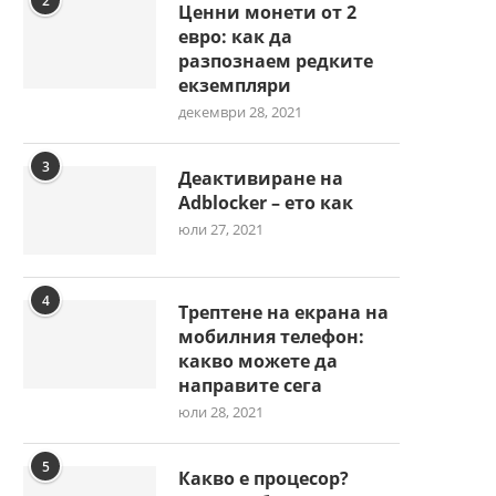
2
Ценни монети от 2
евро: как да
разпознаем редките
екземпляри
декември 28, 2021
3
Деактивиране на
Adblocker – ето как
юли 27, 2021
4
Трептене на екрана на
мобилния телефон:
какво можете да
направите сега
юли 28, 2021
5
Какво е процесор?