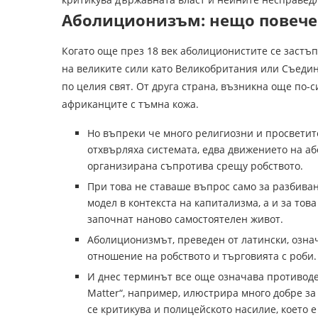
Аболиционизъм: нещо повече 
Когато още през 18 век аболиционистите се застъп
на великите сили като Великобритания или Съеди
по целия свят. От друга страна, възникна още по-
африканците с тъмна кожа.
Но въпреки че много религиозни и просветит
отхвърляха системата, едва движението на а
организирана съпротива срещу робството.
При това не ставаше въпрос само за разбива
модел в контекста на капитализма, а и за тов
започнат наново самостоятелен живот.
Аболиционизмът, преведен от латински, озна
отношение на робството и търговията с роби.
И днес терминът все още означава противодей
Matter“, например, илюстрира много добре за
се критикува и полицейското насилие, което 