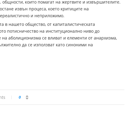
. общности, които помагат на жертвите и извършителите.
 остане извън процеса, което критиците на
нереалистично и неприложимо.
та в нашето общество, от капиталистическата
ото потисничество на институционално ниво до
е на аболиционизма се вливат и елементи от анархизма,
ължително да се използват като синоними на
nts
0