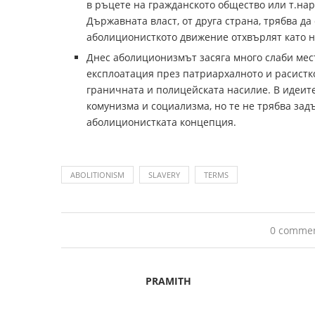
в ръцете на гражданското общество или т.нар
Държавната власт, от друга страна, трябва да
аболиционисткото движение отхвърлят като 
Днес аболиционизмът засяга много слаби мес
експлоатация през патриархалното и расистк
граничната и полицейската насилие. В идеит
комунизма и социализма, но те не трябва зад
аболиционистката концепция.
ABOLITIONISM
SLAVERY
TERMS
0 comme
PRAMITH