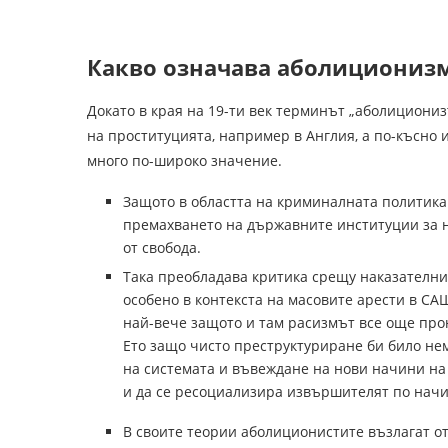
Какво означава аболициониз
Докато в края на 19-ти век терминът „аболициониз
на проституцията, например в Англия, а по-късно 
много по-широко значение.
Защото в областта на криминалната политик
премахването на държавните институции за н
от свобода.
Така преобладава критика срещу наказателнит
особено в контекста на масовите арести в СА
най-вече защото и там расизмът все още прон
Ето защо чисто преструктуриране би било не
на системата и въвеждане на нови начини на
и да се ресоциализира извършителят по начи
В своите теории аболиционистите възлагат о