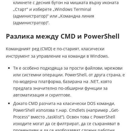
кликнете с десния бутон на мишката върху иконата
„Старт“ и изберете „Windows Terminal
(администратор)“ или „Командна линия
(администратор)“.
Разлика между CMD и PowerShell
Командният ред (CMD) е по-старият, класически
инструмент за управление на команди в Windows.
Тя е особено подходяща за прости файлови, мрежови
или системни операции. PowerShell, от друга страна, е
по-модерна платформа, базирана на .NET, която
предлага значително по-обширни функции за
автоматизация и скриптове.
Докато CMD разчита на класически DOS команди,
PowerShell използва т.нар. Cmdlets (например „Get-
Process“ вместо „tasklist“). Освен това с PowerShell
изходите могат да се филтрират, да се съхраняват в
променливи и да се изобразяват сложни работни