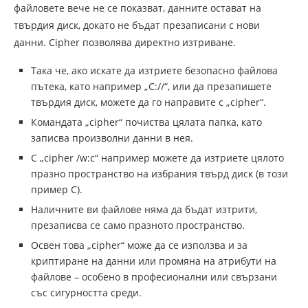
файловете вече не се показват, данните остават на
твърдия диск, докато не бъдат презаписани с нови
данни. Cipher позволява директно изтриване.
Така че, ако искате да изтриете безопасно файлова
пътека, като например „C://“, или да презапишете
твърдия диск, можете да го направите с „cipher“.
Командата „cipher“ почиства цялата папка, като
записва произволни данни в нея.
С „cipher /w:c“ например можете да изтриете цялото
празно пространство на избрания твърд диск (в този
пример C).
Наличните ви файлове няма да бъдат изтрити,
презаписва се само празното пространство.
Освен това „cipher“ може да се използва и за
криптиране на данни или промяна на атрибути на
файлове – особено в професионални или свързани
със сигурността среди.