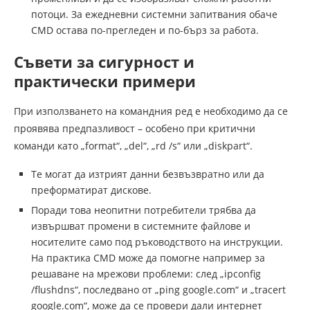
потоци. За ежедневни системни запитвания обаче
CMD остава по-прегледен и по-бърз за работа.
Съвети за сигурност и
практически примери
При използването на командния ред е необходимо да се
проявява предпазливост – особено при критични
команди като „format“, „del“, „rd /s“ или „diskpart“.
Те могат да изтрият данни безвъзвратно или да
преформатират дискове.
Поради това неопитни потребители трябва да
извършват промени в системните файлове и
носителите само под ръководството на инструкции.
На практика CMD може да помогне например за
решаване на мрежови проблеми: след „ipconfig
/flushdns“, последвано от „ping google.com“ и „tracert
google.com“, може да се провери дали интернет