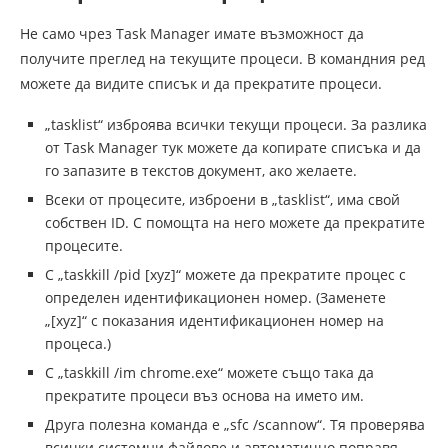
Не само чрез Task Manager имате възможност да
получите преглед на текущите процеси. В командния ред
можете да видите списък и да прекратите процеси.
„tasklist“ изброява всички текущи процеси. За разлика
от Task Manager тук можете да копирате списъка и да
го запазите в текстов документ, ако желаете.
Всеки от процесите, изброени в „tasklist“, има свой
собствен ID. С помощта на него можете да прекратите
процесите.
С „taskkill /pid [xyz]“ можете да прекратите процес с
определен идентификационен номер. (Заменете
„[xyz]“ с показания идентификационен номер на
процеса.)
С „taskkill /im chrome.exe“ можете също така да
прекратите процеси въз основа на името им.
Друга полезна команда е „sfc /scannow“. Тя проверява
всички системни файлове и автоматично поправя