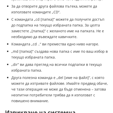
За да отворите друга файлова пътека, можете да
използвате командите „CD“.
С командата „cd [папка]“ можете да получите достъп
до подпапка на текущо избраната папка. За целта
заместете „[папка]“ с желаното име на папката. Не е
необходимо да въвеждате кавичките.
Командата „cd ..“ ви премества едно ниво нагоре.
„md [папка]“ създава нова папка с име по ваш избор в
текущо избраната папка.
„dir“ ви дава преглед на всички подпапки в текущо
избраната папка.
Друга полезна команда е „del [име на файл]“, с която
можете да изтривате файлове. Имайте предвид обаче,
че тази операция не може да бъде отменена – затова
неопитни потребители трябва да я използват с
повишено внимание.
Извикване на системна