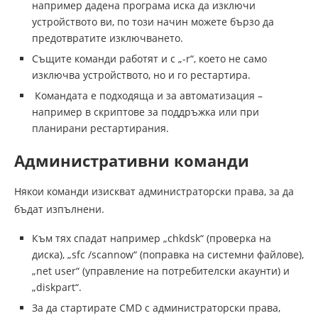
например дадена програма иска да изключи
устройството ви, по този начин можете бързо да
предотвратите изключването.
Същите команди работят и с „-r“, което не само
изключва устройството, но и го рестартира.
Командата е подходяща и за автоматизация –
например в скриптове за поддръжка или при
планирани рестартирания.
Административни команди
Някои команди изискват администраторски права, за да
бъдат изпълнени.
Към тях спадат например „chkdsk“ (проверка на
диска), „sfc /scannow“ (поправка на системни файлове),
„net user“ (управление на потребителски акаунти) и
„diskpart“.
За да стартирате CMD с администраторски права,