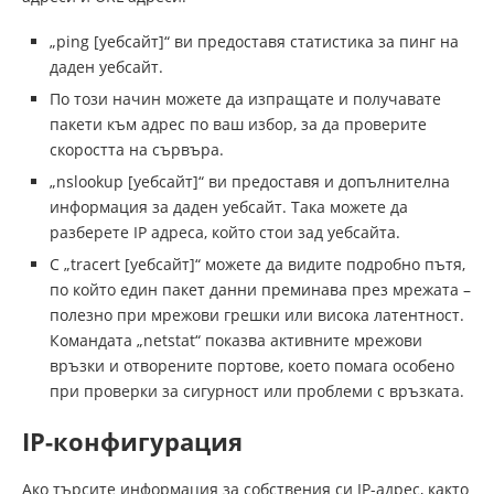
„ping [уебсайт]“ ви предоставя статистика за пинг на
даден уебсайт.
По този начин можете да изпращате и получавате
пакети към адрес по ваш избор, за да проверите
скоростта на сървъра.
„nslookup [уебсайт]“ ви предоставя и допълнителна
информация за даден уебсайт. Така можете да
разберете IP адреса, който стои зад уебсайта.
С „tracert [уебсайт]“ можете да видите подробно пътя,
по който един пакет данни преминава през мрежата –
полезно при мрежови грешки или висока латентност.
Командата „netstat“ показва активните мрежови
връзки и отворените портове, което помага особено
при проверки за сигурност или проблеми с връзката.
IP-конфигурация
Ако търсите информация за собствения си IP-адрес, както