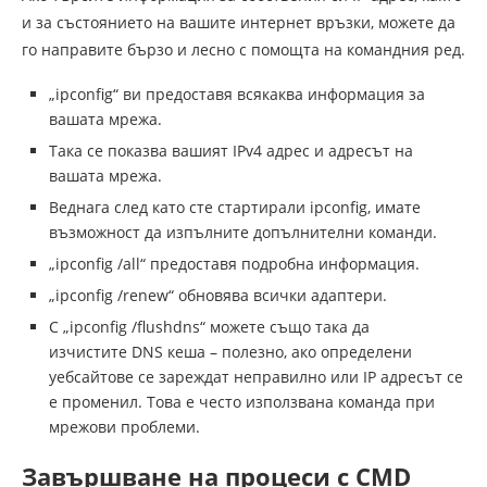
и за състоянието на вашите интернет връзки, можете да
го направите бързо и лесно с помощта на командния ред.
„ipconfig“ ви предоставя всякаква информация за
вашата мрежа.
Така се показва вашият IPv4 адрес и адресът на
вашата мрежа.
Веднага след като сте стартирали ipconfig, имате
възможност да изпълните допълнителни команди.
„ipconfig /all“ предоставя подробна информация.
„ipconfig /renew“ обновява всички адаптери.
С „ipconfig /flushdns“ можете също така да
изчистите DNS кеша – полезно, ако определени
уебсайтове се зареждат неправилно или IP адресът се
е променил. Това е често използвана команда при
мрежови проблеми.
Завършване на процеси с CMD