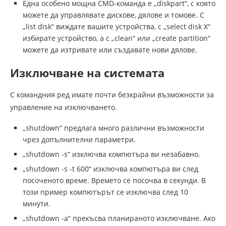
Една особено мощна CMD-команда е „diskpart“, с която
можете да управлявате дискове, дялове и томове. С
„list disk“ виждате вашите устройства, с „select disk X“
избирате устройство, а с „clean“ или „create partition“
можете да изтривате или създавате нови дялове.
Изключване на системата
С командния ред имате почти безкрайни възможности за
управление на изключването.
„shutdown“ предлага много различни възможности
чрез допълнителни параметри.
„shutdown -s“ изключва компютъра ви незабавно.
„shutdown -s -t 600“ изключва компютъра ви след
посоченото време. Времето се посочва в секунди. В
този пример компютърът се изключва след 10
минути.
„shutdown -a“ прекъсва планираното изключване. Ако