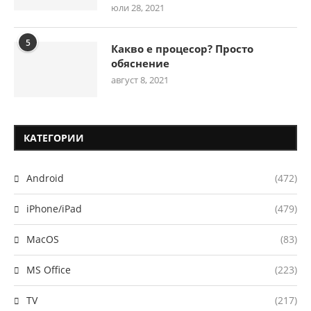
юли 28, 2021
5
Какво е процесор? Просто
обяснение
август 8, 2021
КАТЕГОРИИ
Android
(472)
iPhone/iPad
(479)
MacOS
(83)
MS Office
(223)
TV
(217)