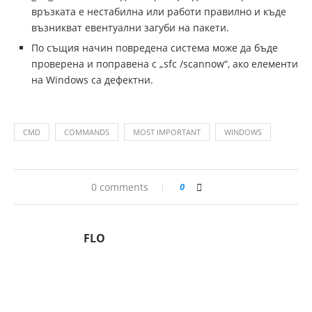
връзката е нестабилна или работи правилно и къде
възникват евентуални загуби на пакети.
По същия начин повредена система може да бъде
проверена и поправена с „sfc /scannow“, ако елементи
на Windows са дефектни.
CMD
COMMANDS
MOST IMPORTANT
WINDOWS
0 comments
0
FLO