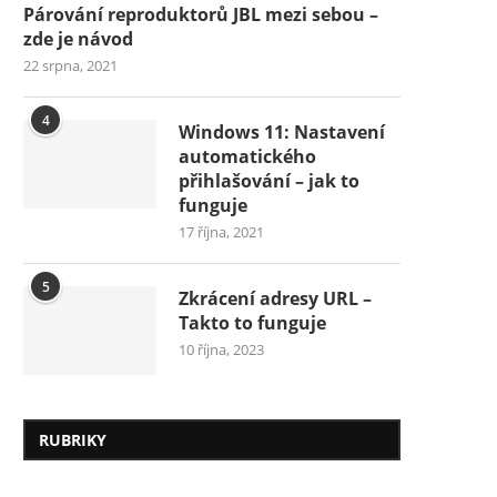
Párování reproduktorů JBL mezi sebou –
zde je návod
22 srpna, 2021
4
Windows 11: Nastavení
automatického
přihlašování – jak to
funguje
17 října, 2021
5
Zkrácení adresy URL –
Takto to funguje
10 října, 2023
RUBRIKY