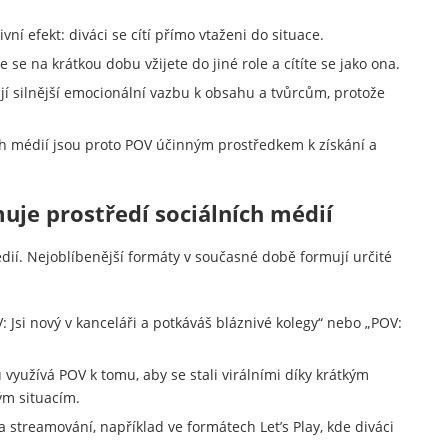
ní efekt: diváci se cítí přímo vtaženi do situace.
e se na krátkou dobu vžijete do jiné role a cítíte se jako ona.
jí silnější emocionální vazbu k obsahu a tvůrcům, protože
ch médií jsou proto POV účinným prostředkem k získání a
uje prostředí sociálních médií
dií. Nejoblíbenější formáty v současné době formují určité
 Jsi nový v kanceláři a potkáváš bláznivé kolegy“ nebo „POV:
yužívá POV k tomu, aby se stali virálními díky krátkým
m situacím.
a streamování, například ve formátech Let’s Play, kde diváci