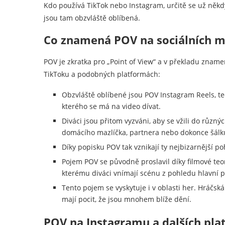
Kdo používá TikTok nebo Instagram, určitě se už něk
jsou tam obzvláště oblíbená.
Co znamená POV na sociálních m
POV je zkratka pro „Point of View“ a v překladu znam
TikToku a podobných platformách:
Obzvláště oblíbené jsou POV Instagram Reels, te
kterého se má na video dívat.
Diváci jsou přitom vyzváni, aby se vžili do různých
domácího mazlíčka, partnera nebo dokonce šálk
Díky popisku POV tak vznikají ty nejbizarnější p
Pojem POV se původně proslavil díky filmové teo
kterému diváci vnímají scénu z pohledu hlavní 
Tento pojem se vyskytuje i v oblasti her. Hráčsk
mají pocit, že jsou mnohem blíže dění.
POV na Instagramu a dalších plat