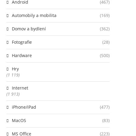
Android
(467)
Automobily a mobilita
(169)
Domov a bydlení
(362)
Fotografie
(28)
Hardware
(500)
Hry
(1 119)
Internet
(1 913)
iPhone/iPad
(477)
MacOS
(83)
MS Office
(223)