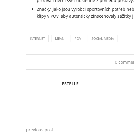
prožívají herní svět důsledně z pohledu postavy.
Značky, jako jsou výrobci sportovních potřeb ne
klipy v POV, aby autenticky zinscenovaly zážitky j
INTERNET
MEAN
POV
SOCIAL MEDIA
0 comme
ESTELLE
previous post