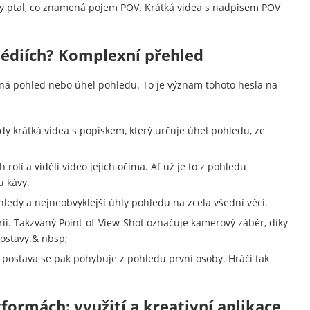
dy ptal, co znamená pojem POV. Krátká videa s nadpisem POV
édiích? Komplexní přehled
ená pohled nebo úhel pohledu. To je význam tohoto hesla na
dy krátká videa s popiskem, který určuje úhel pohledu, ze
 rolí a viděli video jejich očima. Ať už je to z pohledu
u kávy.
ohledy a nejneobvyklejší úhly pohledu na zcela všední věci.
rii. Takzvaný Point-of-View-Shot označuje kamerový záběr, díky
postavy.& nbsp;
á postava se pak pohybuje z pohledu první osoby. Hráči tak
formách: využití a kreativní aplikace