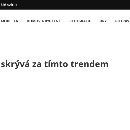
 UV svítilny
 MOBILITA
DOMOV A BYDLENÍ
FOTOGRAFIE
HRY
POTRAV
skrývá za tímto trendem