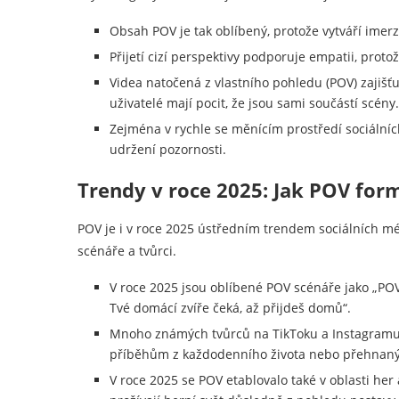
Obsah POV je tak oblíbený, protože vytváří imerziv
Přijetí cizí perspektivy podporuje empatii, protož
Videa natočená z vlastního pohledu (POV) zajišťu
uživatelé mají pocit, že jsou sami součástí scény.
Zejména v rychle se měnícím prostředí sociální
udržení pozornosti.
Trendy v roce 2025: Jak POV form
POV je i v roce 2025 ústředním trendem sociálních mé
scénáře a tvůrci.
V roce 2025 jsou oblíbené POV scénáře jako „POV:
Tvé domácí zvíře čeká, až přijdeš domů“.
Mnoho známých tvůrců na TikToku a Instagramu v
příběhům z každodenního života nebo přehnaný
V roce 2025 se POV etablovalo také v oblasti her 