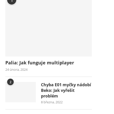
1
Palia: Jak funguje multiplayer
24 února, 2024
2
Chyba E01 myčky nádobí
Beko: Jak vyřešit
problém
8 března, 2022