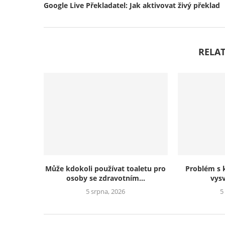
Google Live Překladatel: Jak aktivovat živý překlad
RELAT
Může kdokoli používat toaletu pro
Problém s 
osoby se zdravotním...
vysv
5 srpna, 2026
5