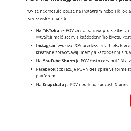
POV se neomezuje pouze na Instagram nebo TikTok, ale
liší v závislosti na síti.
Na
TikToku
se POV často používá pro krátké, vti
vytvářejí malé scény z každodenního života, kte
Instagram
využívá POV především v Reels, které
kreativně zpracovávají memy a každodenní situa
Na
YouTube Shorts
je POV často rozvinutější a 
Facebook
zobrazuje POV videa spíše ve formě sdí
platforem.
Na
Snapchatu
je POV nedílnou součástí Stories, 