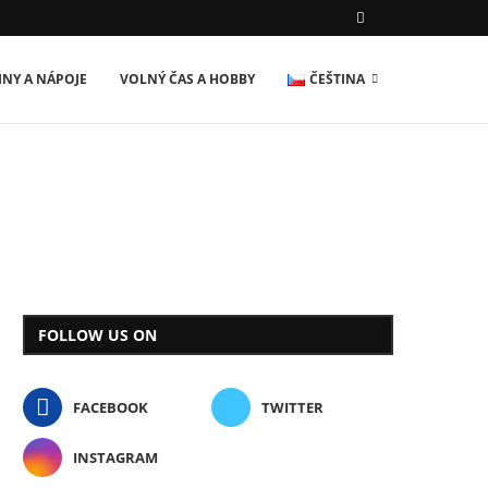
INY A NÁPOJE
VOLNÝ ČAS A HOBBY
ČEŠTINA
FOLLOW US ON
FACEBOOK
TWITTER
INSTAGRAM