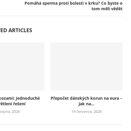
Pomáhá sperma proti bolesti v krku? Co byste o
tom měli vědět
ED ARTICLES
kozami: Jednoduché
Přepočet dánských korun na eura –
ětlení řešení
jak na...
 srpna, 2026
19 července, 2026