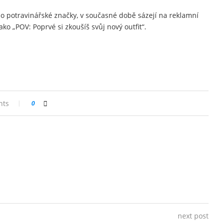
bo potravinářské značky, v současné době sázejí na reklamní
ako „POV: Poprvé si zkoušíš svůj nový outfit“.
nts
0
next post