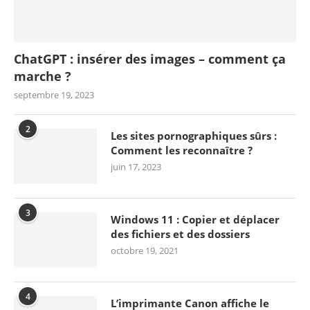
ChatGPT : insérer des images – comment ça
marche ?
septembre 19, 2023
2
Les sites pornographiques sûrs :
Comment les reconnaître ?
juin 17, 2023
3
Windows 11 : Copier et déplacer
des fichiers et des dossiers
octobre 19, 2021
4
L’imprimante Canon affiche le