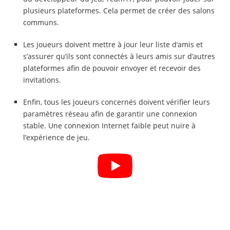
plusieurs plateformes. Cela permet de créer des salons
communs.
Les joueurs doivent mettre à jour leur liste d’amis et
s’assurer qu’ils sont connectés à leurs amis sur d’autres
plateformes afin de pouvoir envoyer et recevoir des
invitations.
Enfin, tous les joueurs concernés doivent vérifier leurs
paramètres réseau afin de garantir une connexion
stable. Une connexion Internet faible peut nuire à
l’expérience de jeu.