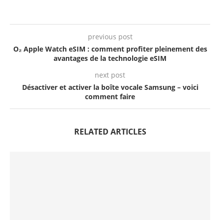
previous post
O₂ Apple Watch eSIM : comment profiter pleinement des
avantages de la technologie eSIM
next post
Désactiver et activer la boîte vocale Samsung – voici
comment faire
RELATED ARTICLES