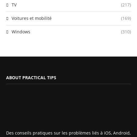
TV
(217)
Voitures et mobilité
(169)
Windows
(310)
ABOUT PRACTICAL TIPS
Des conseils pratiques sur les problèmes liés à iOS, Android,