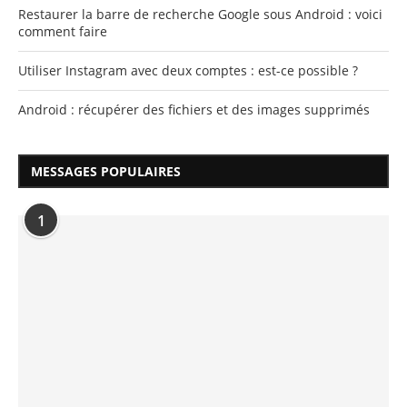
Restaurer la barre de recherche Google sous Android : voici
comment faire
Utiliser Instagram avec deux comptes : est-ce possible ?
Android : récupérer des fichiers et des images supprimés
MESSAGES POPULAIRES
1