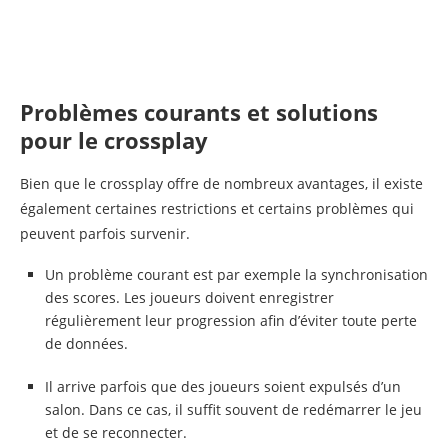
Problèmes courants et solutions
pour le crossplay
Bien que le crossplay offre de nombreux avantages, il existe
également certaines restrictions et certains problèmes qui
peuvent parfois survenir.
Un problème courant est par exemple la synchronisation
des scores. Les joueurs doivent enregistrer
régulièrement leur progression afin d’éviter toute perte
de données.
Il arrive parfois que des joueurs soient expulsés d’un
salon. Dans ce cas, il suffit souvent de redémarrer le jeu
et de se reconnecter.