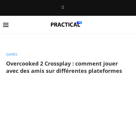
GAMES
Overcooked 2 Crossplay : comment jouer
avec des amis sur différentes plateformes