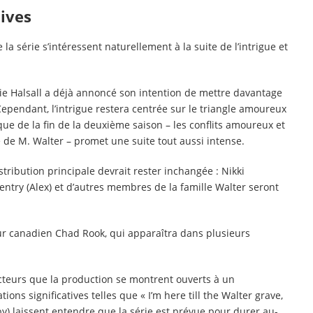
tives
la série s’intéressent naturellement à la suite de l’intrigue et
nie Halsall a déjà annoncé son intention de mettre davantage
 Cependant, l’intrigue restera centrée sur le triangle amoureux
ique de la fin de la deuxième saison – les conflits amoureux et
ile de M. Walter – promet une suite tout aussi intense.
stribution principale devrait rester inchangée : Nikki
entry (Alex) et d’autres membres de la famille Walter seront
teur canadien Chad Rook, qui apparaîtra dans plusieurs
 acteurs que la production se montrent ouverts à un
ons significatives telles que « I’m here till the Walter grave,
aby) laissent entendre que la série est prévue pour durer au-