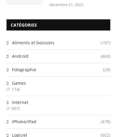
décembre 21, 2023
CATÉGORIES
Aliments et boissons
(187)
Android
(468)
Fotographie
(28)
Games
(1 114)
Internet
(1 907)
iPhone/iPad
(478)
Logiciel
(602)