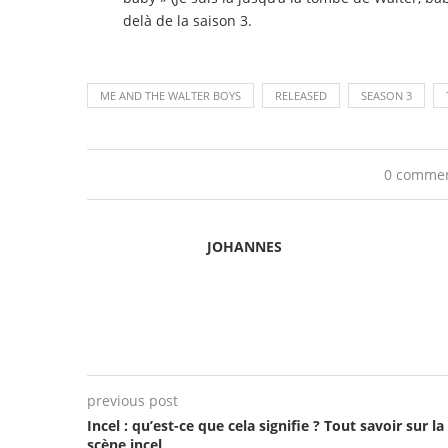
delà de la saison 3.
ME AND THE WALTER BOYS
RELEASED
SEASON 3
0 comme
JOHANNES
previous post
Incel : qu’est-ce que cela signifie ? Tout savoir sur la
scène incel