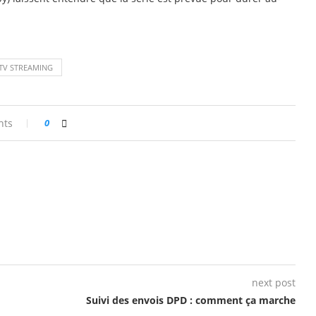
TV STREAMING
nts
0
next post
Suivi des envois DPD : comment ça marche