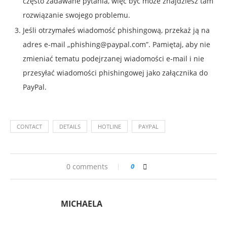
często zadawane pytania, więc być może znajdziesz tam
rozwiązanie swojego problemu.
Jeśli otrzymałeś wiadomość phishingową, przekaż ją na
adres e-mail „
phishing@paypal.com
”. Pamiętaj, aby nie
zmieniać tematu podejrzanej wiadomości e-mail i nie
przesyłać wiadomości phishingowej jako załącznika do
PayPal.
CONTACT
DETAILS
HOTLINE
PAYPAL
0 comments
0
MICHAELA