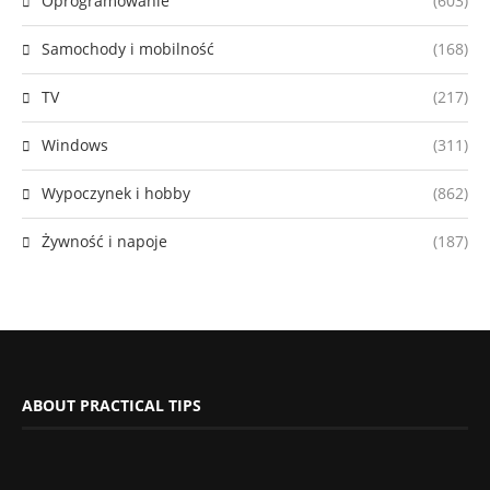
Oprogramowanie
(603)
Samochody i mobilność
(168)
TV
(217)
Windows
(311)
Wypoczynek i hobby
(862)
Żywność i napoje
(187)
ABOUT PRACTICAL TIPS