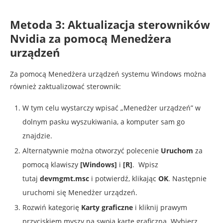
Metoda 3: Aktualizacja sterowników
Nvidia za pomocą Menedżera
urządzeń
Za pomocą Menedżera urządzeń systemu Windows można
również zaktualizować sterownik:
W tym celu wystarczy wpisać „Menedżer urządzeń” w
dolnym pasku wyszukiwania, a komputer sam go
znajdzie.
Alternatywnie można otworzyć polecenie
Uruchom
za
pomocą klawiszy
[Windows]
i
[R]
. Wpisz
tutaj
devmgmt.msc
i potwierdź, klikając
OK
. Następnie
uruchomi się Menedżer urządzeń.
Rozwiń kategorię
Karty graficzne
i kliknij prawym
przyciskiem myszy na swoją kartę graficzną. Wybierz