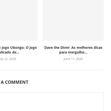
o jogo Ubongo: O jogo
Dave the Diver: As melhores dicas
licado de...
para mergulho...
uly 22, 2026
June 11, 2026
E A COMMENT