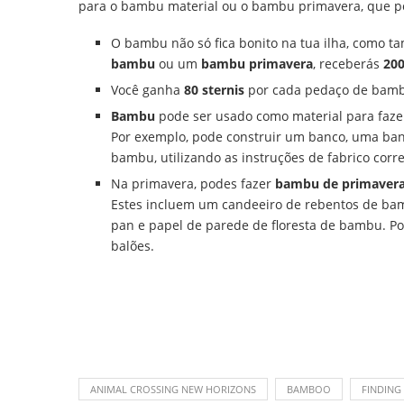
para o bambu material ou o bambu primavera, que pod
O bambu não só fica bonito na tua ilha, como 
bambu
ou um
bambu primavera
, receberás
200
Você ganha
80 sternis
por cada pedaço de bam
Bambu
pode ser usado como material para faze
Por exemplo, pode construir um banco, uma banq
bambu, utilizando as instruções de fabrico cor
Na primavera, podes fazer
bambu de primaver
Estes incluem um candeeiro de rebentos de bam
pan e papel de parede de floresta de bambu. Po
balões.
ANIMAL CROSSING NEW HORIZONS
BAMBOO
FINDING