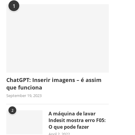
1
ChatGPT: Inserir imagens – é assim
que funciona
September 19, 2023
2
A máquina de lavar
Indesit mostra erro F05:
O que pode fazer
April 2, 2022