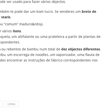
e ser usado para fazer vários objectos.
também te pode dar um bom lucro. Se venderes um
broto de
 staris
.
bu “comum” maduro&nbsp.
r vários
itens
.
ueta, um altifalante ou uma prateleira a partir de plantas de
respondentes.
a
ou rebentos de bambu num total de
dez objectos diferentes
.
bu, um escorrega de noodles, um vaporizador, uma flauta de
des encontrar as instruções de fabrico correspondentes nos
USING