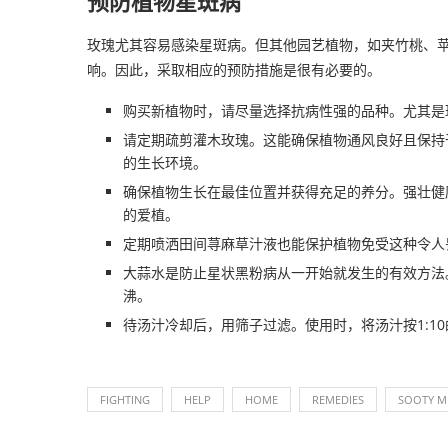
预防植物星斑病
玫瑰尤其容易感染星斑病。但其他园艺植物，如夹竹桃、
响。因此，采取相应的预防措施是很有必要的。
购买新植物时，请尽量选择抗病性强的品种。尤其是
请定期疏剪灌木玫瑰。这能确保植物通风良好且保持
的生长环境。
确保植物生长在最佳位置并获得充足的养分。强壮健
的爱植。
定期喷洒田间荨麻草汁液也能保护植物免受这种令人
大蒜水是防止星状黑粉病从一开始就发生的有效方法
沸。
待汤汁冷却后，用筛子过滤。使用时，将汤汁按1:1
FIGHTING
HELP
HOME
REMEDIES
SOOTY M