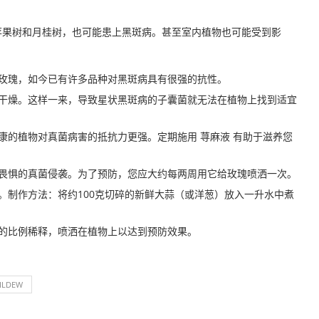
苹果树和月桂树，也可能患上黑斑病。甚至室内植物也可能受到影
玫瑰，如今已有许多品种对黑斑病具有很强的抗性。
干燥。这样一来，导致星状黑斑病的子囊菌就无法在植物上找到适宜
康的植物对真菌病害的抵抗力更强。定期施用 荨麻液 有助于滋养您
畏惧的真菌侵袭。为了预防，您应大约每两周用它给玫瑰喷洒一次。
。制作方法：将约100克切碎的新鲜大蒜（或洋葱）放入一升水中煮
0的比例稀释，喷洒在植物上以达到预防效果。
ILDEW