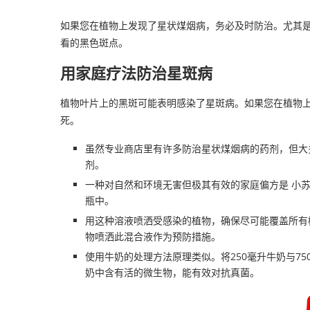
如果您在植物上发现了星状煤烟病，务必及时防治。尤其
看的黑色斑点。
用家庭疗法防治星斑病
植物叶片上的黑斑可能表明感染了星斑病。如果您在植物
死。
虽然专业商店里有许多防治星状煤烟病的药剂，但大
剂。
一种对自然和环境无害但极其有效的家庭偏方是 小
瓶中。
用这种溶液喷洒受感染的植物，确保尽可能覆盖所有
物喷洒此混合液作为预防措施。
使用牛奶的处理方法原理类似。将250毫升牛奶与7
奶中含有活的微生物，能有效对抗真菌。