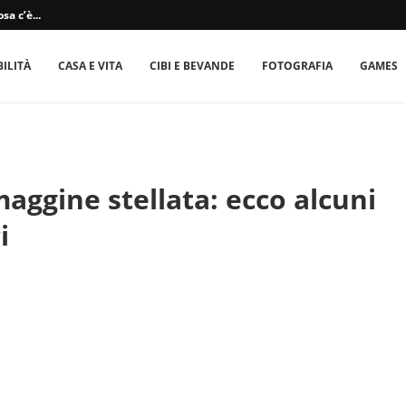
sa c’è...
ILITÀ
CASA E VITA
CIBI E BEVANDE
FOTOGRAFIA
GAMES
ggine stellata: ecco alcuni
i