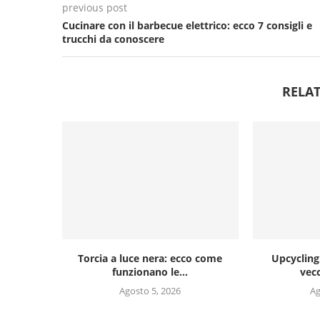
previous post
Cucinare con il barbecue elettrico: ecco 7 consigli e
trucchi da conoscere
RELAT
Torcia a luce nera: ecco come
Upcycling:
funzionano le...
vecc
Agosto 5, 2026
Ag