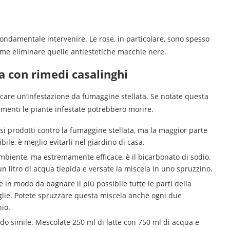
 fondamentale intervenire. Le rose, in particolare, sono spesso
ome eliminare quelle antiestetiche macchie nere.
a con rimedi casalinghi
icare un’infestazione da fumaggine stellata. Se notate questa
rimenti le piante infestate potrebbero morire.
si prodotti contro la fumaggine stellata, ma la maggior parte
bile, è meglio evitarli nel giardino di casa.
mbiente, ma estremamente efficace, è il bicarbonato di sodio.
n litro di acqua tiepida e versate la miscela in uno spruzzino.
 in modo da bagnare il più possibile tutte le parti della
foglie. Potete spruzzare questa miscela anche ogni due
hio.
odo simile. Mescolate 250 ml di latte con 750 ml di acqua e