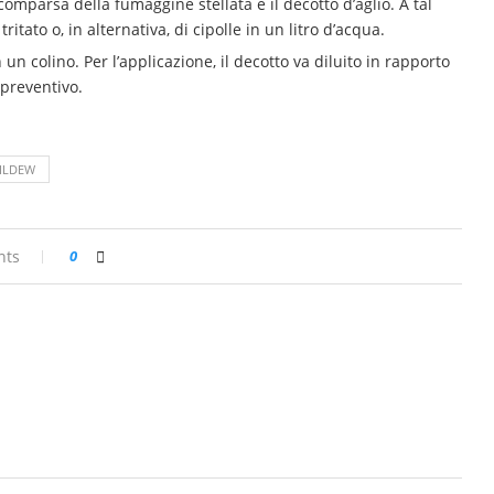
comparsa della fumaggine stellata è il decotto d’aglio. A tal
ritato o, in alternativa, di cipolle in un litro d’acqua.
n un colino. Per l’applicazione, il decotto va diluito in rapporto
 preventivo.
ILDEW
nts
0