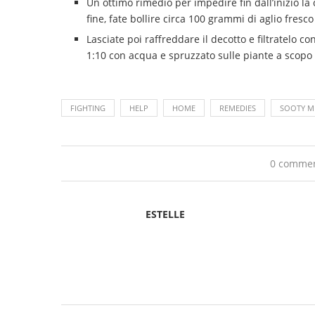
Un ottimo rimedio per impedire fin dall’inizio la 
fine, fate bollire circa 100 grammi di aglio fresco t
Lasciate poi raffreddare il decotto e filtratelo co
1:10 con acqua e spruzzato sulle piante a scopo
FIGHTING
HELP
HOME
REMEDIES
SOOTY M
0 comme
ESTELLE