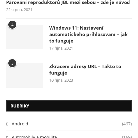
Párování reproduktorů JBL mezi sebou – zde je návod
22 srpna, 2021
4
Windows 11: Nastavení
automatického přihlašování – jak
to funguje
17 října, 2021
5
Zkrácení adresy URL – Takto to
funguje
10 října, 2023
RUBRIKY
Android
(467)
Automobily a mobilita
(169)