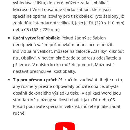
vyhledávací lištu, do které můžete zadat „obálka“.
Microsoft Word obsahuje sbírku šablon, které jsou
speciálně optimalizovány pro tisk obálek. Tyto šablony již
zohledňují standardní velikosti, jako je DL (220 x 110 mm)
nebo C5 (162 x 229 mm).
Ruční vytvoření obálek
: Pokud žádný ze šablon
neodpovídá vašim požadavkům nebo chcete použít
individuální velikost, můžete na záložce „Zásilky“ kliknout
na „Obálky“. V novém okně zadejte adresu odesílatele a
příjemce. V dalším kroku můžete pomocí „Možnosti“
nastavit přesnou velikost obálky.
Tip pro přesnou práci
: Při ručním zadávání dbejte na to,
aby rozměry přesně odpovídaly použité obálce, abyste
dosáhli dokonalého výsledku tisku. V aplikaci Word jsou
standardně uloženy velikosti obálek jako DL nebo C5.
Pokud používáte speciální velikost, můžete ji také zadat
ručně.