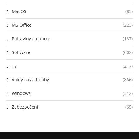
MacOS
(83)
MS Office
(223)
Potraviny a nápoje
(187)
Software
(602)
TV
(217)
Volný čas a hobby
(866)
Windows
(312)
Zabezpečení
(65)