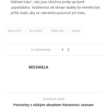
Náhled tisku“, zda jsou všechny prvky správně
uspořádány. Vzdálenost od okraje obálky by neměla být
příliš malá, aby se zabránilo posunutí při tisku.
ENVELOPE
MS OFFICE
TEMPLATE
WORD
0 comments
0
MICHAELA
previous post
Potraviny s nízkým obsahem histaminu: seznam