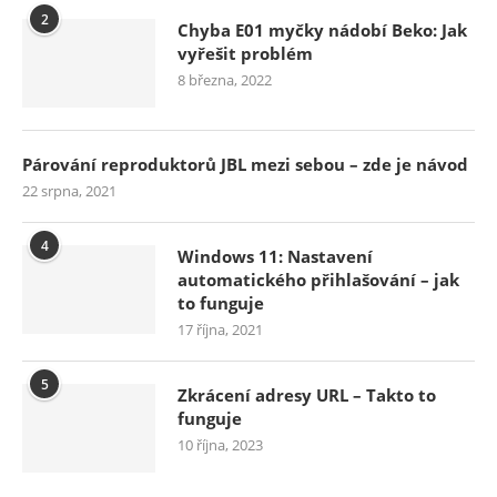
2
Chyba E01 myčky nádobí Beko: Jak
vyřešit problém
8 března, 2022
Párování reproduktorů JBL mezi sebou – zde je návod
22 srpna, 2021
4
Windows 11: Nastavení
automatického přihlašování – jak
to funguje
17 října, 2021
5
Zkrácení adresy URL – Takto to
funguje
10 října, 2023