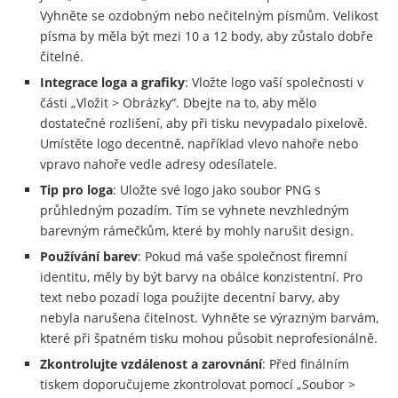
Vyhněte se ozdobným nebo nečitelným písmům. Velikost
písma by měla být mezi 10 a 12 body, aby zůstalo dobře
čitelné.
Integrace loga a grafiky
: Vložte logo vaší společnosti v
části „Vložit > Obrázky“. Dbejte na to, aby mělo
dostatečné rozlišení, aby při tisku nevypadalo pixelově.
Umístěte logo decentně, například vlevo nahoře nebo
vpravo nahoře vedle adresy odesílatele.
Tip pro loga
: Uložte své logo jako soubor PNG s
průhledným pozadím. Tím se vyhnete nevzhledným
barevným rámečkům, které by mohly narušit design.
Používání barev
: Pokud má vaše společnost firemní
identitu, měly by být barvy na obálce konzistentní. Pro
text nebo pozadí loga použijte decentní barvy, aby
nebyla narušena čitelnost. Vyhněte se výrazným barvám,
které při špatném tisku mohou působit neprofesionálně.
Zkontrolujte vzdálenost a zarovnání
: Před finálním
tiskem doporučujeme zkontrolovat pomocí „Soubor >