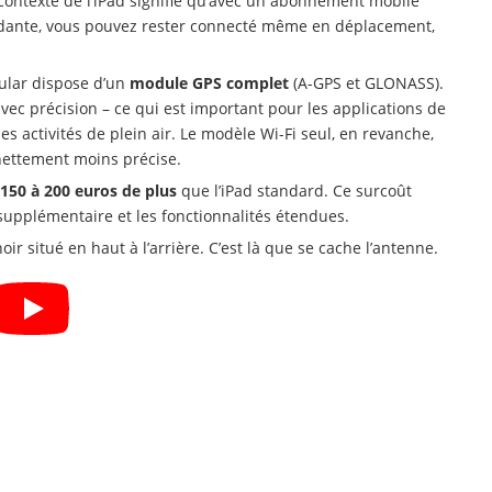
 contexte de l’iPad signifie qu’avec un abonnement mobile
dante, vous pouvez rester connecté même en déplacement,
lular dispose d’un
module GPS complet
(A-GPS et GLONASS).
ec précision – ce qui est important pour les applications de
es activités de plein air. Le modèle Wi-Fi seul, en revanche,
 nettement moins précise.
150 à 200 euros de plus
que l’iPad standard. Ce surcoût
supplémentaire et les fonctionnalités étendues.
ir situé en haut à l’arrière. C’est là que se cache l’antenne.