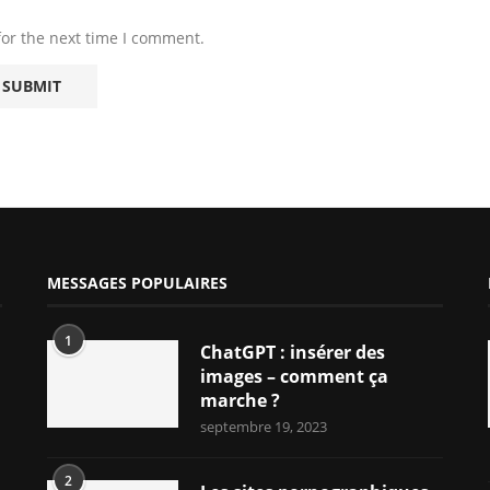
for the next time I comment.
MESSAGES POPULAIRES
1
ChatGPT : insérer des
images – comment ça
marche ?
septembre 19, 2023
2