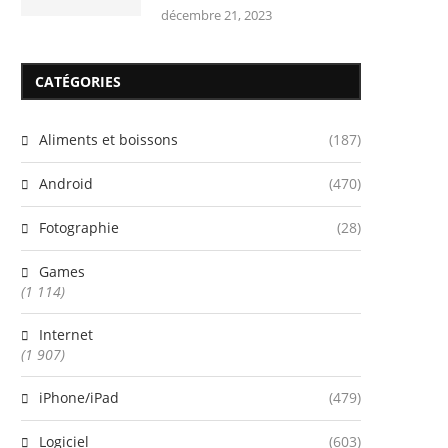
décembre 21, 2023
CATÉGORIES
Aliments et boissons
(187)
Android
(470)
Fotographie
(28)
Games
(1 114)
Internet
(1 907)
iPhone/iPad
(479)
Logiciel
(603)