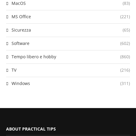
MacOS
(83)
MS Office
(221)
Sicurezza
(65)
Software
(602)
Tempo libero e hobby
(860)
TV
(216)
Windows
(311)
ABOUT PRACTICAL TIPS