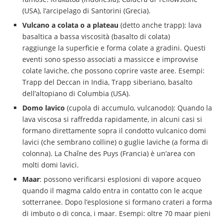
(USA), l’arcipelago di Santorini (Grecia).
Vulcano a colata o a plateau
(detto anche trapp): lava
basaltica a bassa viscosità (basalto di colata)
raggiunge la superficie e forma colate a gradini. Questi
eventi sono spesso associati a massicce e improvvise
colate laviche, che possono coprire vaste aree. Esempi:
Trapp del Deccan in India, Trapp siberiano, basalto
dell’altopiano di Columbia (USA).
Domo lavico
(cupola di accumulo, vulcanodo): Quando la
lava viscosa si raffredda rapidamente, in alcuni casi si
formano direttamente sopra il condotto vulcanico domi
lavici (che sembrano colline) o guglie laviche (a forma di
colonna). La Chaîne des Puys (Francia) è un’area con
molti domi lavici.
Maar
: possono verificarsi esplosioni di vapore acqueo
quando il magma caldo entra in contatto con le acque
sotterranee. Dopo l’esplosione si formano crateri a forma
di imbuto o di conca, i maar. Esempi: oltre 70 maar pieni