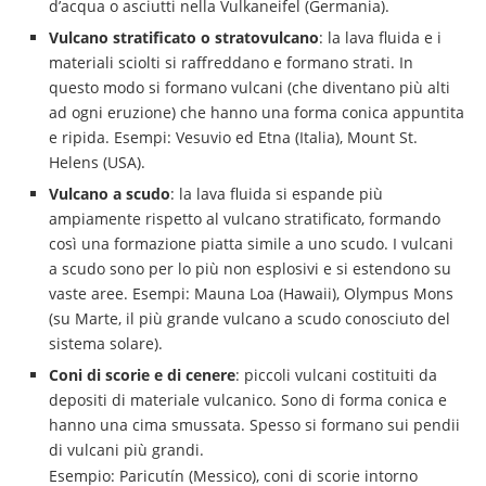
d’acqua o asciutti nella Vulkaneifel (Germania).
Vulcano stratificato o stratovulcano
: la lava fluida e i
materiali sciolti si raffreddano e formano strati. In
questo modo si formano vulcani (che diventano più alti
ad ogni eruzione) che hanno una forma conica appuntita
e ripida. Esempi: Vesuvio ed Etna (Italia), Mount St.
Helens (USA).
Vulcano a scudo
: la lava fluida si espande più
ampiamente rispetto al vulcano stratificato, formando
così una formazione piatta simile a uno scudo. I vulcani
a scudo sono per lo più non esplosivi e si estendono su
vaste aree. Esempi: Mauna Loa (Hawaii), Olympus Mons
(su Marte, il più grande vulcano a scudo conosciuto del
sistema solare).
Coni di scorie e di cenere
: piccoli vulcani costituiti da
depositi di materiale vulcanico. Sono di forma conica e
hanno una cima smussata. Spesso si formano sui pendii
di vulcani più grandi.
Esempio: Paricutín (Messico), coni di scorie intorno